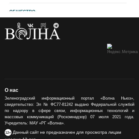
ОБЩЕСТВО
Гавайи и Хургада в Зеленоградске
21.04.2023
ОБРАТНАЯ СВЯЗЬ
Горевший недострой хотят
демонтировать
12.05.2021
ОБЩЕСТВО
О нас
Сила тыла
Зеленоградский информационный портал «Волна Ньюз»,
свидетельство: Эл № ФС77-81242 выдано Федеральной службой
30.05.2024
по надзору в сфере связи, информационных технологий и
массовых коммуникаций (Роскомнадзор) 07 июля 2021 года.
Учредитель: МАУ «РГ «Волна».
Данный сайт не предназначен для просмотра лицам
12+