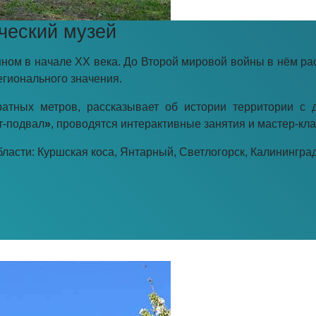
ческий музей
нном в начале XX века. До Второй мировой войны в нём ра
егионального значения.
атных метров, рассказывает об истории территории с
т-подвал
»
, проводятся интерактивные занятия и мастер-кла
асти: Куршская коса, Янтарный, Светлогорск, Калининград,