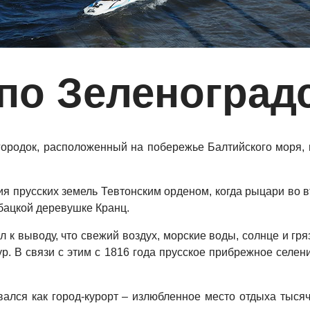
по Зеленоград
 городок, расположенный на побережье Балтийского моря
я прусских земель Тевтонским орденом, когда рыцари во вт
бацкой деревушке Кранц.
 к выводу, что свежий воздух, морские воды, солнце и гр
р. В связи с этим с 1816 года прусское прибрежное селен
лся как город-курорт – излюбленное место отдыха тысяч 