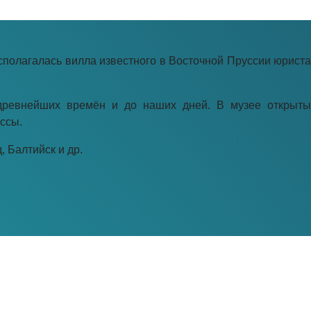
сполагалась вилла известного в Восточной Пруссии юриста
 древнейших времён и до наших дней. В музее открыты
ссы.
 Балтийск и др.