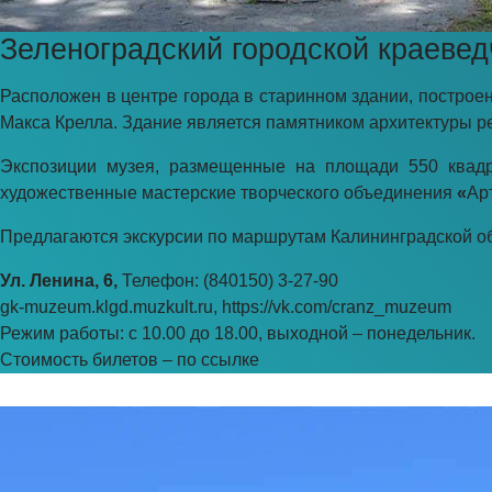
Зеленоградский городской краевед
Расположен в центре города в старинном здании, построе
Макса Крелла. Здание является памятником архитектуры р
Экспозиции музея, размещенные на площади 550 квадр
художественные мастерские творческого объединения
«
Ар
Предлагаются экскурсии по маршрутам Калининградской обл
Ул. Ленина, 6,
Телефон: (840150) 3-27-90
gk-muzeum.klgd.muzkult.ru,
https://vk.com/cranz_muzeum
Режим работы: с 10.00 до 18.00, выходной – понедельник.
Стоимость билетов – по
ссылке