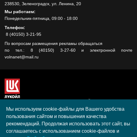
238530, Зеленоградск, ул. Ленина, 20
Мы работаем:
Понедельник-пятница, 09:00 - 18:00
Телефон:
8 (40150) 3-21-95
По вопросам размещения рекламы обращаться
по тел.: 8 (40150) 3-27-60 и электронной почте
volnanet@mail.ru
Сайт создан при поддержке ООО "ЛУКОЙЛ-КМН" на средства
гранта, полученного в рамках XIII Конкурса социальных и
Мы используем cookie-файлы для Вашего удобства
культурных проектов ПАО "ЛУКОЙЛ" на территории
пользования сайтом и повышения качества
Калининградской области в 2020 году
рекомендаций. Продолжая использовать этот сайт, вы
Согласие на обработку персональных данных
соглашаетесь с использованием cookie-файлов и
Разработка, поддержка и продвижение S-Media group