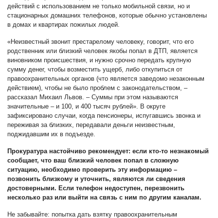
действий с использованием не только мобильной связи, но и
стационарных домашних телефонов, которые обычно установлены
в домах и квартирах пожилых людей.
«Неизвестный звонит престарелому человеку, говорит, что его
родственник или близкий человек якобы попал в ДТП, является
виновником происшествия, и нужно срочно передать крупную
сумму денег, чтобы возместить ущерб, либо откупиться от
правоохранительных органов (что является заведомо незаконным
действием), чтобы не было проблем с законодательством, –
рассказал Михаил Львов. – Суммы при этом называются
значительные – и 100, и 400 тысяч рублей». В округе
зафиксировано случаи, когда пенсионеры, испугавшись звонка и
переживая за близких, передавали деньги неизвестным,
поджидавшим их в подъезде.
Прокуратура настойчиво рекомендует: если кто-то незнакомый
сообщает, что ваш близкий человек попал в сложную
ситуацию, необходимо проверить эту информацию –
позвонить близкому и уточнить, являются ли сведения
достоверными. Если телефон недоступен, перезвонить
несколько раз или выйти на связь с ним по другим каналам.
Не забывайте: попытка дать взятку правоохранительным