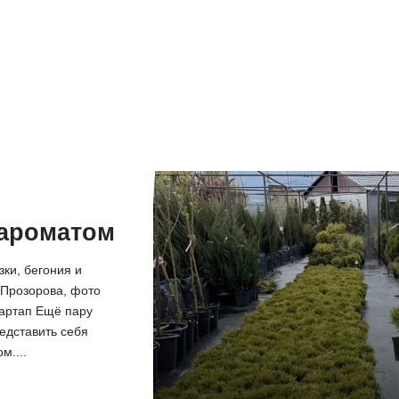
 ароматом
зки, бегония и
 Прозорова, фото
артап Ещё пару
едставить себя
м....