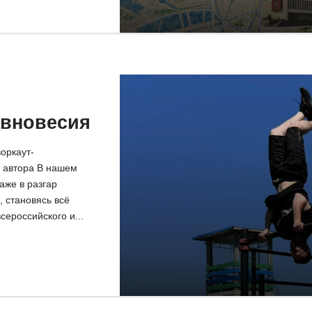
авновесия
оркаут-
 автора В нашем
аже в разгар
, становясь всё
ероссийского и...