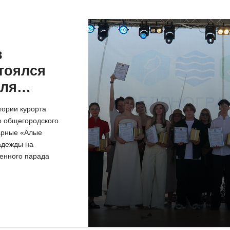
в
тоялся
для
ников
тории курорта
о общегородского
арные «Алые
адежды на
венного парада