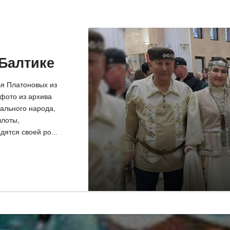
Балтике
ья Платоновых из
фото из архива
ального народа,
злоты,
дятся своей ро...