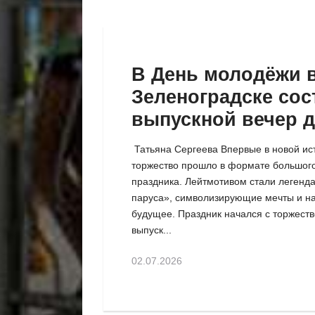
В День молодёжи 
Зеленоградске сос
выпускной вечер 
одиннадцатикласс
Татьяна Сергеева Впервые в новой ис
торжество прошло в формате большог
праздника. Лейтмотивом стали легенд
паруса», символизирующие мечты и н
будущее. Праздник начался с торжест
выпуск...
02.07.2026