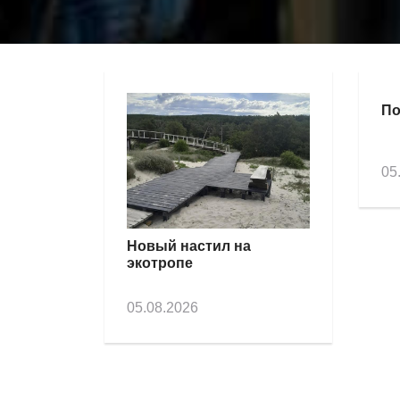
По
05
Новый настил на
экотропе
05.08.2026