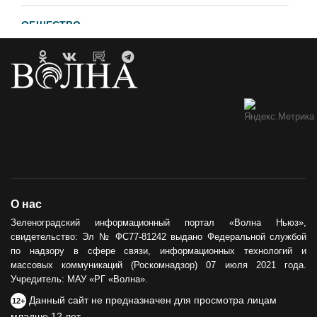
ОБЩЕСТВО
Гавайи и Хургада в Зеленоградске
21.04.2023
ОБРАТНАЯ СВЯЗЬ
Горевший недострой хотят
демонтировать
12.05.2021
ОБЩЕСТВО
О нас
Сила тыла
Зеленоградский информационный портал «Волна Ньюз»,
свидетельство: Эл № ФС77-81242 выдано Федеральной службой
30.05.2024
по надзору в сфере связи, информационных технологий и
массовых коммуникаций (Роскомнадзор) 07 июля 2021 года.
Учредитель: МАУ «РГ «Волна».
Данный сайт не предназначен для просмотра лицам
12+
младше 12 лет.