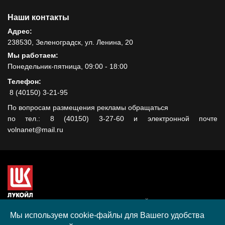
Наши контакты
Адрес:
238530, Зеленоградск, ул. Ленина, 20
Мы работаем:
Понедельник-пятница, 09:00 - 18:00
Телефон:
8 (40150) 3-21-95
По вопросам размещения рекламы обращаться
по тел.: 8 (40150) 3-27-60 и электронной почте
volnanet@mail.ru
Сайт создан при поддержке ООО "ЛУКОЙЛ-КМН" на средства
гранта, полученного в рамках XIII Конкурса социальных и
Мы используем cookie-файлы для Вашего удобства
культурных проектов ПАО "ЛУКОЙЛ" на территории