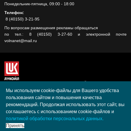
Понедельник-пятница, 09:00 - 18:00
Телефон:
8 (40150) 3-21-95
По вопросам размещения рекламы обращаться
по тел.: 8 (40150) 3-27-60 и электронной почте
volnanet@mail.ru
Сайт создан при поддержке ООО "ЛУКОЙЛ-КМН" на средства
гранта, полученного в рамках XIII Конкурса социальных и
Мы используем cookie-файлы для Вашего удобства
культурных проектов ПАО "ЛУКОЙЛ" на территории
пользования сайтом и повышения качества
Калининградской области в 2020 году
рекомендаций. Продолжая использовать этот сайт, вы
Согласие на обработку персональных данных
соглашаетесь с использованием cookie-файлов и
Разработка, поддержка и продвижение S-Media group
политикой обработки персональных данных.
© 2026 МАУ «Редакция общественно-политической газеты
Принять
«Волна»