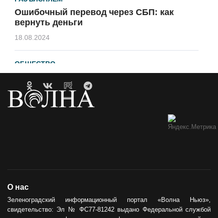
Ошибочный перевод через СБП: как
вернуть деньги
18.08.2024
ОБЩЕСТВО
Гавайи и Хургада в Зеленоградске
21.04.2023
ОБРАТНАЯ СВЯЗЬ
Горевший недострой хотят
демонтировать
12.05.2021
ОБЩЕСТВО
О нас
Сила тыла
Зеленоградский информационный портал «Волна Ньюз»,
свидетельство: Эл № ФС77-81242 выдано Федеральной службой
30.05.2024