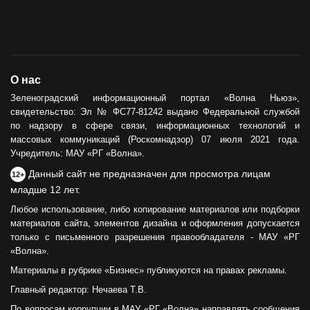
Горевший недострой хотят
демонтировать
12.05.2021
ОБЩЕСТВО
О нас
Сила тыла
Зеленоградский информационный портал «Волна Ньюз»,
свидетельство: Эл № ФС77-81242 выдано Федеральной службой
30.05.2024
по надзору в сфере связи, информационных технологий и
массовых коммуникаций (Роскомнадзор) 07 июля 2021 года.
Учредитель: МАУ «РГ «Волна».
Данный сайт не предназначен для просмотра лицам
12+
младше 12 лет.
Любое использование, либо копирование материалов или подборки
материалов сайта, элементов дизайна и оформления допускается
только с письменного разрешения правообладателя - МАУ «РГ
«Волна».
Материалы в рубрике «Бизнес» публикуются на правах рекламы.
Главный редактор: Нечаева Т.В.
По вопросам коррупции в МАУ «РГ «Волна» направлять сообщения