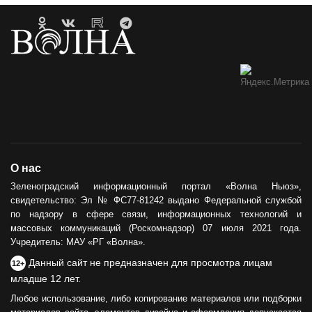
Гавайи и Хургада в Зеленоградске
21.04.2023
ОБРАТНАЯ СВЯЗЬ
Горевший недострой хотят
демонтировать
12.05.2021
ОБЩЕСТВО
О нас
Сила тыла
Зеленоградский информационный портал «Волна Ньюз»,
свидетельство: Эл № ФС77-81242 выдано Федеральной службой
30.05.2024
по надзору в сфере связи, информационных технологий и
массовых коммуникаций (Роскомнадзор) 07 июля 2021 года.
Учредитель: МАУ «РГ «Волна».
Данный сайт не предназначен для просмотра лицам
12+
младше 12 лет.
Любое использование, либо копирование материалов или подборки