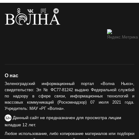
Гавайи и Хургада в Зеленоградске
21.04.2023
ОБРАТНАЯ СВЯЗЬ
Горевший недострой хотят
демонтировать
12.05.2021
ОБЩЕСТВО
О нас
Сила тыла
Зеленоградский информационный портал «Волна Ньюз»,
свидетельство: Эл № ФС77-81242 выдано Федеральной службой
30.05.2024
по надзору в сфере связи, информационных технологий и
массовых коммуникаций (Роскомнадзор) 07 июля 2021 года.
Учредитель: МАУ «РГ «Волна».
Данный сайт не предназначен для просмотра лицам
12+
младше 12 лет.
Любое использование, либо копирование материалов или подборки