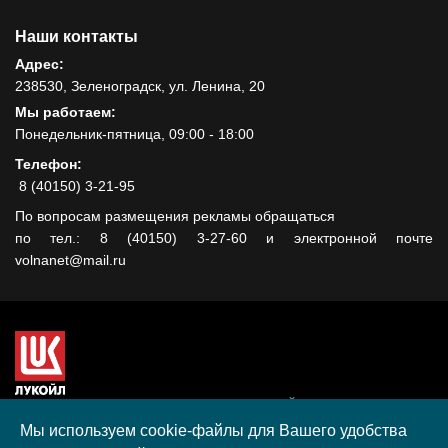
Наши контакты
Адрес:
238530, Зеленоградск, ул. Ленина, 20
Мы работаем:
Понедельник-пятница, 09:00 - 18:00
Телефон:
8 (40150) 3-21-95
По вопросам размещения рекламы обращаться
по тел.: 8 (40150) 3-27-60 и электронной почте
volnanet@mail.ru
Сайт создан при поддержке ООО "ЛУКОЙЛ-КМН" на средства
гранта, полученного в рамках XIII Конкурса социальных и
Мы используем cookie-файлы для Вашего удобства
культурных проектов ПАО "ЛУКОЙЛ" на территории