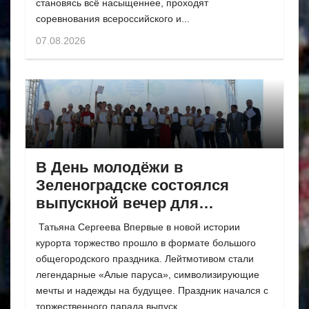
становясь всё насыщеннее, проходят
соревнования всероссийского и...
07.08.2026
В День молодёжи в
Зеленоградске состоялся
выпускной вечер для
одиннадцатиклассников
Татьяна Сергеева Впервые в новой истории
курорта торжество прошло в формате большого
общегородского праздника. Лейтмотивом стали
легендарные «Алые паруса», символизирующие
мечты и надежды на будущее. Праздник начался с
торжественного парада выпуск...