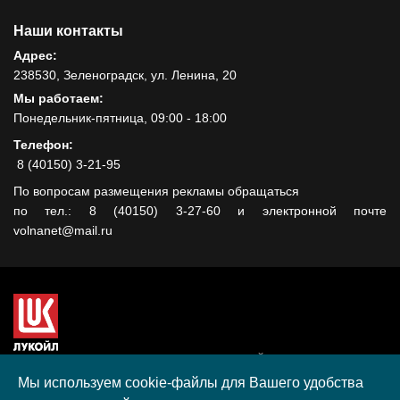
Наши контакты
Адрес:
238530, Зеленоградск, ул. Ленина, 20
Мы работаем:
Понедельник-пятница, 09:00 - 18:00
Телефон:
8 (40150) 3-21-95
По вопросам размещения рекламы обращаться
по тел.: 8 (40150) 3-27-60 и электронной почте
volnanet@mail.ru
Сайт создан при поддержке ООО "ЛУКОЙЛ-КМН" на средства
гранта, полученного в рамках XIII Конкурса социальных и
Мы используем cookie-файлы для Вашего удобства
культурных проектов ПАО "ЛУКОЙЛ" на территории