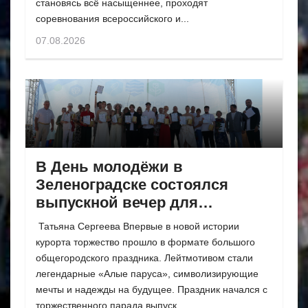
становясь всё насыщеннее, проходят
соревнования всероссийского и...
07.08.2026
В День молодёжи в
Зеленоградске состоялся
выпускной вечер для
одиннадцатиклассников
Татьяна Сергеева Впервые в новой истории
курорта торжество прошло в формате большого
общегородского праздника. Лейтмотивом стали
легендарные «Алые паруса», символизирующие
мечты и надежды на будущее. Праздник начался с
торжественного парада выпуск...