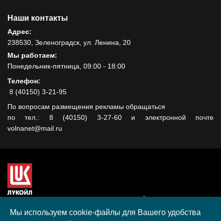
Наши контакты
Адрес:
238530, Зеленоградск, ул. Ленина, 20
Мы работаем:
Понедельник-пятница, 09:00 - 18:00
Телефон:
8 (40150) 3-21-95
По вопросам размещения рекламы обращаться
по тел.: 8 (40150) 3-27-60 и электронной почте
volnanet@mail.ru
Сайт создан при поддержке ООО "ЛУКОЙЛ-КМН" на средства
гранта, полученного в рамках XIII Конкурса социальных и
Мы используем cookie-файлы для Вашего удобства
культурных проектов ПАО "ЛУКОЙЛ" на территории