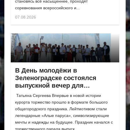
становясь всё насыщеннее, проходят
соревнования всероссийского и...
07.08.2026
В День молодёжи в
Зеленоградске состоялся
выпускной вечер для
одиннадцатиклассников
Татьяна Сергеева Впервые в новой истории
курорта торжество прошло в формате большого
общегородского праздника. Лейтмотивом стали
легендарные «Алые паруса», символизирующие
мечты и надежды на будущее. Праздник начался с
торжественного парада выпуск...