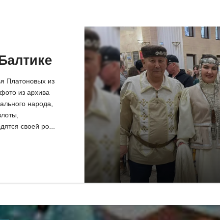
Балтике
ья Платоновых из
фото из архива
ального народа,
злоты,
дятся своей ро...