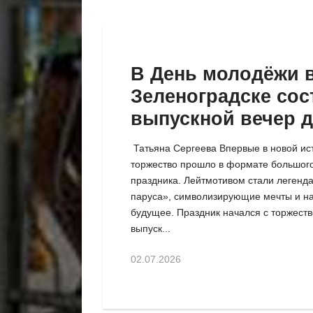
В День молодёжи 
Зеленоградске сос
выпускной вечер 
одиннадцатикласс
Татьяна Сергеева Впервые в новой ис
торжество прошло в формате большог
праздника. Лейтмотивом стали легенд
паруса», символизирующие мечты и н
будущее. Праздник начался с торжест
выпуск...
02.07.2026