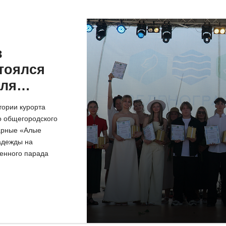
в
тоялся
для
ников
тории курорта
о общегородского
арные «Алые
адежды на
венного парада