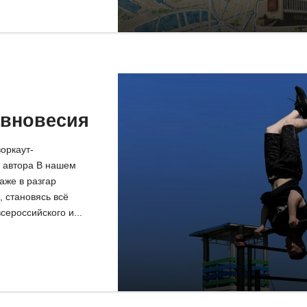
авновесия
оркаут-
 автора В нашем
аже в разгар
, становясь всё
ероссийского и...