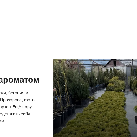
 ароматом
зки, бегония и
 Прозорова, фото
артап Ещё пару
едставить себя
м....