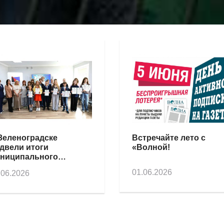
Зеленоградске
Встречайте лето с
двели итоги
«Волной!
ниципального
нкурса «История моей
01.06.2026
.06.2026
мьи на
лининградской земле»