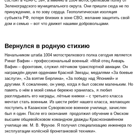
состоят в «БАРС 39», а именно в 1004 мотострелковом полку от
Зеленоградского муниципального округа. Они пришли сюда не по
принуждению, а по зову сердца. Геополитическая изоляция
субъекта РФ, потеря близких в зоне СВО, желание защитить свой
дом и семью – вот что движет нашими добровольцами.
Вернулся в родную стихию
Начальником штаба 1004 мотострелкового полка сегодня является
Ринат Вафин – профессиональный военный: «Мой отец Анварь
Вафин – фронтовик, служил лётчиком транспортной авиации. Он
награждён двумя орденами Красной Звезды, медалями «За боевые
заслуги», «За взятие Берлина», «За победу над Японией» и
другими. К сожалению, он умер, когда я был совсем маленьким. Но
память о нём в моей семье бережно хранилась, я любил
разглядывать его награды, лётные книжки – с третьего класса
мечтал стать военным. Из шести ребят нашего класса, желающих
поступить в Казанское Суворовское военное училище, зачислен
был я один. После его окончания продолжил обучение в Омском
высшем общевойсковом командном дважды Краснознамённом
училище им. М. В. Фрунзе. Я получил специализацию инженера по
эксплуатации колёсной бронетанковой техники».