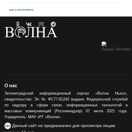
ОБЩЕСТВО
Гавайи и Хургада в Зеленоградске
21.04.2023
ОБРАТНАЯ СВЯЗЬ
Горевший недострой хотят
демонтировать
12.05.2021
ОБЩЕСТВО
О нас
Сила тыла
Зеленоградский информационный портал «Волна Ньюз»,
свидетельство: Эл № ФС77-81242 выдано Федеральной службой
30.05.2024
по надзору в сфере связи, информационных технологий и
массовых коммуникаций (Роскомнадзор) 07 июля 2021 года.
Учредитель: МАУ «РГ «Волна».
Данный сайт не предназначен для просмотра лицам
12+