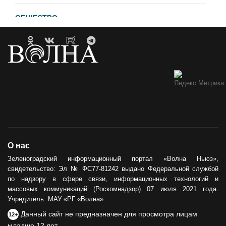
ОБЩЕСТВО
Гавайи и Хургада в Зеленоградске
21.04.2023
ОБРАТНАЯ СВЯЗЬ
Горевший недострой хотят
демонтировать
12.05.2021
ОБЩЕСТВО
О нас
Сила тыла
Зеленоградский информационный портал «Волна Ньюз»,
свидетельство: Эл № ФС77-81242 выдано Федеральной службой
30.05.2024
по надзору в сфере связи, информационных технологий и
массовых коммуникаций (Роскомнадзор) 07 июля 2021 года.
Учредитель: МАУ «РГ «Волна».
Данный сайт не предназначен для просмотра лицам
12+
младше 12 лет.