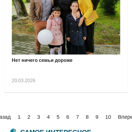
Нет ничего семьи дороже
20.03.2026
азад
1
2
3
4
5
6
7
8
9
10
Впер