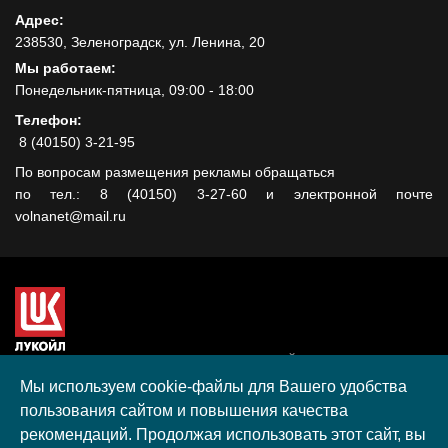
Адрес:
238530, Зеленоградск, ул. Ленина, 20
Мы работаем:
Понедельник-пятница, 09:00 - 18:00
Телефон:
8 (40150) 3-21-95
По вопросам размещения рекламы обращаться
по тел.: 8 (40150) 3-27-60 и электронной почте
volnanet@mail.ru
Сайт создан при поддержке ООО "ЛУКОЙЛ-КМН" на средства
гранта, полученного в рамках XIII Конкурса социальных и
Мы используем cookie-файлы для Вашего удобства
культурных проектов ПАО "ЛУКОЙЛ" на территории
пользования сайтом и повышения качества
Калининградской области в 2020 году
рекомендаций. Продолжая использовать этот сайт, вы
Согласие на обработку персональных данных