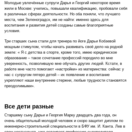
Молодые увлечённые супруги Дарья и Георгий некоторое время
жили в Москве: учились, повышали квалификацию, пробовали себя
в различных сферах деятельности. Но оба поняли, что лучшего
места, чем Зеленоградск, им не найти: именно здесь для
воспитания и развития детей созданы самые благоприятные
условия.
Три старших сына стали для тренера по йоге Дарьи Кобзевой
мощным стимулом, чтобы начать развивать своё дело на родной
земле: « Я с детства в спорте, кроме того, имею юридическое
образование – такое сочетание профессий породило во мне
уверенность, позволившую мне обучать других людей. Кстати, в
работе мне часто помогают «настройки» из материнства: сейчас у
нас с супругом пятеро детей – их появление и воспитание
укрепляют наши внутренние стержни, любые трудности становятся
преодолимыми».
Все дети разные
Старшему сыну Дарьи и Георгия Марку двадцать два года, он
очень общительный молодой человек и скоро защитит диплом по
инженерно-строительной специальности в БФУ им. И. Канта. Лев в
свои шестнадцать уже осваивает профессию судоводителя,