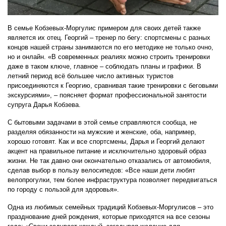
В семье Кобзевых-Моргулис примером для своих детей также
является их отец. Георгий – тренер по бегу: спортсмены с разных
концов нашей страны занимаются по его методике не только очно,
но и онлайн. «В современных реалиях можно строить тренировки
даже в таком ключе, главное – соблюдать планы и графики. В
летний период всё большее число активных туристов
присоединяются к Георгию, сравнивая такие тренировки с беговыми
экскурсиями», – поясняет формат профессиональной занятости
супруга Дарья Кобзева.
С бытовыми задачами в этой семье справляются сообща, не
разделяя обязанности на мужские и женские, оба, например,
хорошо готовят. Как и все спортсмены, Дарья и Георгий делают
акцент на правильное питание и исключительно здоровый образ
жизни. Не так давно они окончательно отказались от автомобиля,
сделав выбор в пользу велосипедов: «Все наши дети любят
велопрогулки, тем более инфраструктура позволяет передвигаться
по городу с пользой для здоровья».
Одна из любимых семейных традиций Кобзевых-Моргулисов – это
празднование дней рождения, которые приходятся на все сезоны