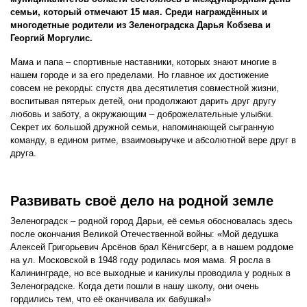
семьи, который отмечают 15 мая. Среди награждённых и
многодетные родители из Зеленоградска Дарья Кобзева и
Георгий Моргулис.
Мама и папа – спортивные наставники, которых знают многие в
нашем городе и за его пределами. Но главное их достижение
совсем не рекорды: спустя два десятилетия совместной жизни,
воспитывая пятерых детей, они продолжают дарить друг другу
любовь и заботу, а окружающим – доброжелательные улыбки.
Секрет их большой дружной семьи, напоминающей сыгранную
команду, в едином ритме, взаимовыручке и абсолютной вере друг в
друга.
Развивать своё дело на родной земле
Зеленоградск – родной город Дарьи, её семья обосновалась здесь
после окончания Великой Отечественной войны: «Мой дедушка
Алексей Григорьевич Арсёнов брал Кёнигсберг, а в нашем роддоме
на ул. Московской в 1948 году родилась моя мама. Я росла в
Калининграде, но все выходные и каникулы проводила у родных в
Зеленоградске. Когда дети пошли в нашу школу, они очень
гордились тем, что её оканчивала их бабушка!»