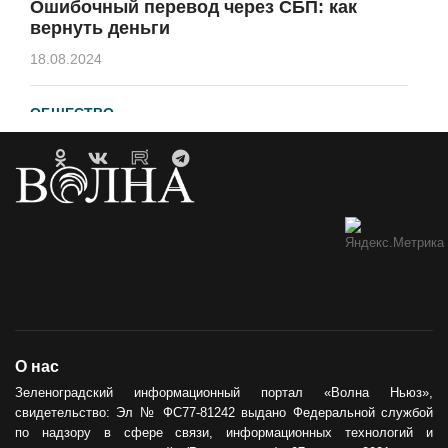
Ошибочный перевод через СБП: как
вернуть деньги
18.08.2024
ОБЩЕСТВО
Гавайи и Хургада в Зеленоградске
21.04.2023
ОБРАТНАЯ СВЯЗЬ
Горевший недострой хотят
демонтировать
12.05.2021
ОБЩЕСТВО
О нас
Сила тыла
Зеленоградский информационный портал «Волна Ньюз»,
свидетельство: Эл № ФС77-81242 выдано Федеральной службой
30.05.2024
по надзору в сфере связи, информационных технологий и