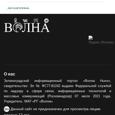
ОБЩЕСТВО
Гавайи и Хургада в Зеленоградске
21.04.2023
ОБРАТНАЯ СВЯЗЬ
Горевший недострой хотят
демонтировать
12.05.2021
ОБЩЕСТВО
О нас
Сила тыла
Зеленоградский информационный портал «Волна Ньюз»,
свидетельство: Эл № ФС77-81242 выдано Федеральной службой
30.05.2024
по надзору в сфере связи, информационных технологий и
массовых коммуникаций (Роскомнадзор) 07 июля 2021 года.
Учредитель: МАУ «РГ «Волна».
Данный сайт не предназначен для просмотра лицам
12+
младше 12 лет.