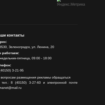
купайтесь без опаски
12.08.2022
РАЗЪЯСНЯЕМ
Ошибочный перевод
через СБП: как
вернуть деньги
ши контакты
рес:
18.08.2024
8530, Зеленоградск, ул. Ленина, 20
ОБЩЕСТВО
 работаем:
Гавайи и Хургада в
недельник-пятница, 09:00 - 18:00
Зеленоградске
лефон:
(40150) 3-21-95
21.04.2023
 вопросам размещения рекламы обращаться
ОБРАТНАЯ СВЯЗЬ
 тел.: 8 (40150) 3-27-60 и электронной почте
Горевший
lnanet@mail.ru
недострой хотят
демонтировать