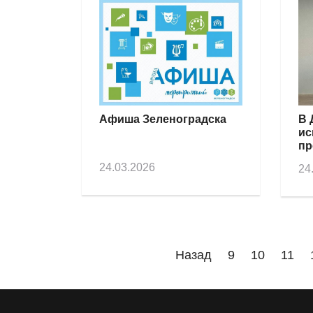
Афиша Зеленоградска
В 
ис
пр
ко
24.03.2026
24
ма
Назад
9
10
11