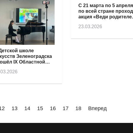
С 21 марта по 5 апреля
по всей стране прохо
акция «Веди родителе
музей»
23.03.2026
Детской школе
кусств Зеленоградска
ошёл IX Областной
нкурс фортепианного
.03.2026
стерства
12
13
14
15
16
17
18
Вперед