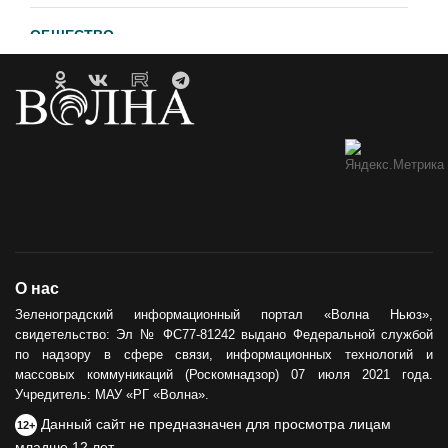
ОБЩЕСТВО
Гавайи и Хургада в Зеленоградске
21.04.2023
ОБРАТНАЯ СВЯЗЬ
Горевший недострой хотят
демонтировать
12.05.2021
ОБЩЕСТВО
О нас
Сила тыла
Зеленоградский информационный портал «Волна Ньюз»,
свидетельство: Эл № ФС77-81242 выдано Федеральной службой
30.05.2024
по надзору в сфере связи, информационных технологий и
массовых коммуникаций (Роскомнадзор) 07 июля 2021 года.
Учредитель: МАУ «РГ «Волна».
Данный сайт не предназначен для просмотра лицам
12+
младше 12 лет.