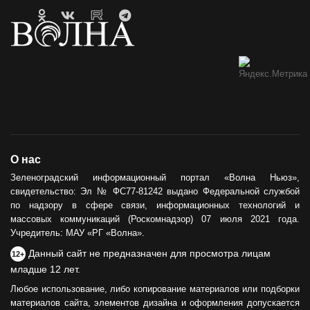
Гавайи и Хургада в Зеленоградске
21.04.2023
ОБРАТНАЯ СВЯЗЬ
Горевший недострой хотят
демонтировать
12.05.2021
ОБЩЕСТВО
О нас
Сила тыла
Зеленоградский информационный портал «Волна Ньюз»,
свидетельство: Эл № ФС77-81242 выдано Федеральной службой
30.05.2024
по надзору в сфере связи, информационных технологий и
массовых коммуникаций (Роскомнадзор) 07 июля 2021 года.
Учредитель: МАУ «РГ «Волна».
Данный сайт не предназначен для просмотра лицам
12+
младше 12 лет.
Любое использование, либо копирование материалов или подборки
материалов сайта, элементов дизайна и оформления допускается