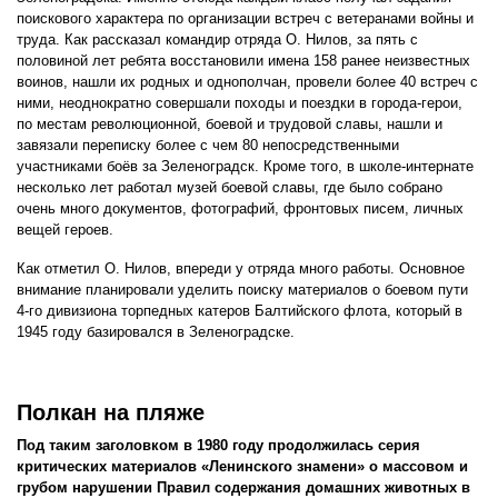
поискового характера по организации встреч с ветеранами войны и
труда. Как рассказал командир отряда О. Нилов, за пять с
половиной лет ребята восстановили имена 158 ранее неизвестных
воинов, нашли их родных и однополчан, провели более 40 встреч с
ними, неоднократно совершали походы и поездки в города-герои,
по местам революционной, боевой и трудовой славы, нашли и
завязали переписку более с чем 80 непосредственными
участниками боёв за Зеленоградск. Кроме того, в школе-интернате
несколько лет работал музей боевой славы, где было собрано
очень много документов, фотографий, фронтовых писем, личных
вещей героев.
Как отметил О. Нилов, впереди у отряда много работы. Основное
внимание планировали уделить поиску материалов о боевом пути
4-го дивизиона торпедных катеров Балтийского флота, который в
1945 году базировался в Зеленоградске.
Полкан на пляже
Под таким заголовком в 1980 году продолжилась серия
критических материалов «Ленинского знамени» о массовом и
грубом нарушении Правил содержания домашних животных в