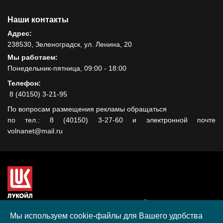
Наши контакты
Адрес:
238530, Зеленоградск, ул. Ленина, 20
Мы работаем:
Понедельник-пятница, 09:00 - 18:00
Телефон:
8 (40150) 3-21-95
По вопросам размещения рекламы обращаться
по тел.: 8 (40150) 3-27-60 и электронной почте
volnanet@mail.ru
Сайт создан при поддержке ООО "ЛУКОЙЛ-КМН" на средства
гранта, полученного в рамках XIII Конкурса социальных и
Мы используем cookie-файлы для Вашего удобства