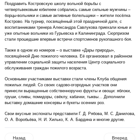
Поздравить Костровскую школу вольной борьбы с
четвертьвековым юбилеем собрались самые сильные мужчины –
борцы-вольники и самые активные болельщики – жители посёлка
Кострово. На турнир, посвящённый этой праздничной дате, с
воспитанниками тренера Александра Савлукова приехали юные и
уже опытные вольники из Гурьевска и Калининграда. Сюрпризом
стали прошедшие впервые встречи спортсменов рукопашного боя.
Также в одном из номеров – о выставке «Дары природы»,
посвящённой Дню пожилого человека. Её организовал в районном
управлении социальной защиты населения Центр социального
обслуживания граждан пожилого возраста.
Основными участниками выставки стали члены Клуба общения
пожилых людей. Со своих садово-огородных участков они
принесли выращенные собственноручно фрукты и овощи: яблоки,
груши, сливы, помидоры, свёклу, кабачки, тыквы… Дополнили
выставку домашние консервы и букеты осенних роз.
Свои вкусные экспонаты представили Г. Д. Рябова, М. С. Данилова,
О. А. Воробьёва, Н. И. Хилько, К. А. Бардина и многие другие.
Назад
Вперед