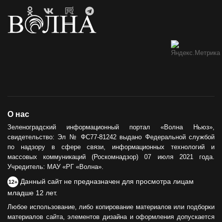
Гавайи и Хургада в Зеленоградске
21.04.2023
ОБРАТНАЯ СВЯЗЬ
Горевший недострой хотят
демонтировать
12.05.2021
ОБЩЕСТВО
О нас
Сила тыла
Зеленоградский информационный портал «Волна Ньюз»,
свидетельство: Эл № ФС77-81242 выдано Федеральной службой
30.05.2024
по надзору в сфере связи, информационных технологий и
массовых коммуникаций (Роскомнадзор) 07 июля 2021 года.
Учредитель: МАУ «РГ «Волна».
Данный сайт не предназначен для просмотра лицам
12+
младше 12 лет.
Любое использование, либо копирование материалов или подборки
материалов сайта, элементов дизайна и оформления допускается