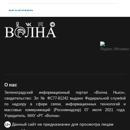
ОБЩЕСТВО
Гавайи и Хургада в Зеленоградске
21.04.2023
ОБРАТНАЯ СВЯЗЬ
Горевший недострой хотят
демонтировать
12.05.2021
ОБЩЕСТВО
О нас
Сила тыла
Зеленоградский информационный портал «Волна Ньюз»,
свидетельство: Эл № ФС77-81242 выдано Федеральной службой
30.05.2024
по надзору в сфере связи, информационных технологий и
массовых коммуникаций (Роскомнадзор) 07 июля 2021 года.
Учредитель: МАУ «РГ «Волна».
Данный сайт не предназначен для просмотра лицам
12+