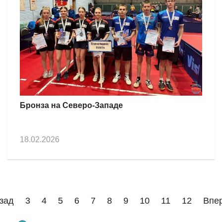
Бронза на Северо-Западе
18.02.2026
зад
3
4
5
6
7
8
9
10
11
12
Впе