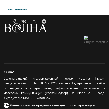
ОБЩЕСТВО
Гавайи и Хургада в Зеленоградске
21.04.2023
ОБРАТНАЯ СВЯЗЬ
Горевший недострой хотят
демонтировать
12.05.2021
ОБЩЕСТВО
О нас
Сила тыла
Зеленоградский информационный портал «Волна Ньюз»,
свидетельство: Эл № ФС77-81242 выдано Федеральной службой
30.05.2024
по надзору в сфере связи, информационных технологий и
массовых коммуникаций (Роскомнадзор) 07 июля 2021 года.
Учредитель: МАУ «РГ «Волна».
Данный сайт не предназначен для просмотра лицам
12+