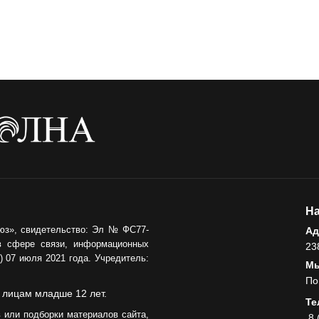
Где хранить
велосипед?
06.08.2026
ОБРАТНАЯ СВЯЗЬ
Администрация
онлайн
06.08.2026
ВЛАСТЬ
День памяти и
«Симфония
На
народов»
юз», свидетельство: Эл № ФС77-
Ад
в сфере связи, информационных
23
06.08.2026
 07 июля 2021 года. Учредитель:
Мы
ОБЩЕСТВО
По
Новый настил на
 лицам младше 12 лет.
Те
экотропе
 или подборки материалов сайта,
8 