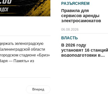
РАЗЪЯСНЯЕМ
Правила для
сервисов аренды
электросамокатов
06.08.2026
ВЛАСТЬ
ержать зеленоградскую
В 2026 году
Калининградской области
установят 16 станци
водоподготовки в
 городском стадионе «Бриз»
посёлках области
Заря — Память» из
06.08.2026
ВЛАСТЬ
Новый учебный год 
готовность к
отопительному
Вперед
сезону
06.08.2026
РАЗЪЯСНЯЕМ