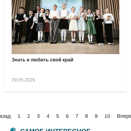
Знать и любить свой край
29.05.2026
азад
1
2
3
4
5
6
7
8
9
10
Впер