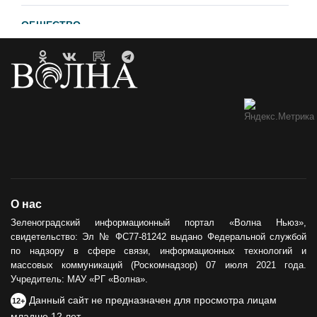
ОБЩЕСТВО
Гавайи и Хургада в Зеленоградске
21.04.2023
ОБРАТНАЯ СВЯЗЬ
Горевший недострой хотят
демонтировать
12.05.2021
ОБЩЕСТВО
О нас
Сила тыла
Зеленоградский информационный портал «Волна Ньюз»,
свидетельство: Эл № ФС77-81242 выдано Федеральной службой
30.05.2024
по надзору в сфере связи, информационных технологий и
массовых коммуникаций (Роскомнадзор) 07 июля 2021 года.
Учредитель: МАУ «РГ «Волна».
Данный сайт не предназначен для просмотра лицам
12+
младше 12 лет.