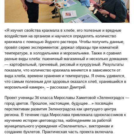
«Я изучил свойства крахмала в хлебе, его полезные и вредные
воздействия на организм и научился определять количество
крахмала с помощью йодного раствора. Чтобы получить данные,
провёл серию экспериментов: держал образцы при комнатной
температуре, в холодильнике и морозильнике. Также я сравнил
разные виды хлеба: пшеничный магазинный и несколько домашних
— картофельный, гречневый, рисовый и кукурузный. Результаты
показали, что количество крахмала меняется в зависимости от
вида хлеба, времени хранения и температуры. Я очень удивился,
что самым полезным для здоровья оказался хлеб, хранившийся в
морозильной камере», – рассказал Дмитрий.
Проект ученицы 3б класса Мирославы Хамитовой «Зеленоградск —
город цветов. Прошлое, настоящее, будущее…» посвящён
перспективам развития Зеленоградска как цветущего центра
региона. В течение года Мирослава привлекала одноклассников к
изучению истории цветоводства, наблюдениям за работой
муниципального учреждения «Озеленитель», викторинам и
созданию буклетов. Практическая часть проекта включала