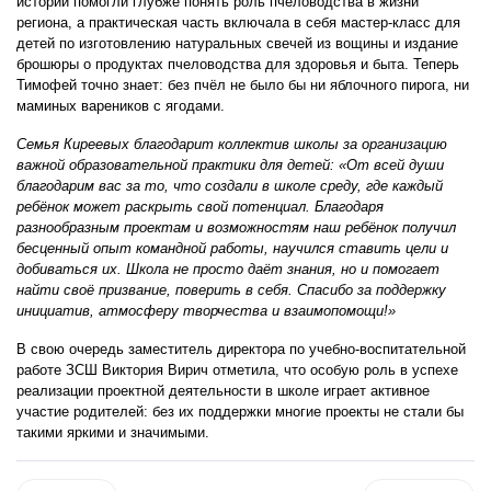
истории помогли глубже понять роль пчеловодства в жизни
региона, а практическая часть включала в себя мастер-класс для
детей по изготовлению натуральных свечей из вощины и издание
брошюры о продуктах пчеловодства для здоровья и быта. Теперь
Тимофей точно знает: без пчёл не было бы ни яблочного пирога, ни
маминых вареников с ягодами.
Семья Киреевых благодарит коллектив школы за организацию
важной образовательной практики для детей: «От всей души
благодарим вас за то, что создали в школе среду, где каждый
ребёнок может раскрыть свой потенциал. Благодаря
разнообразным проектам и возможностям наш ребёнок получил
бесценный опыт командной работы, научился ставить цели и
добиваться их. Школа не просто даёт знания, но и помогает
найти своё призвание, поверить в себя. Спасибо за поддержку
инициатив, атмосферу творчества и взаимопомощи!»
В свою очередь заместитель директора по учебно-воспитательной
работе ЗСШ Виктория Вирич отметила, что особую роль в успехе
реализации проектной деятельности в школе играет активное
участие родителей: без их поддержки многие проекты не стали бы
такими яркими и значимыми.