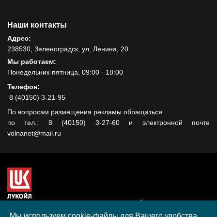
Наши контакты
Адрес:
238530, Зеленоградск, ул. Ленина, 20
Мы работаем:
Понедельник-пятница, 09:00 - 18:00
Телефон:
8 (40150) 3-21-95
По вопросам размещения рекламы обращаться
по тел.: 8 (40150) 3-27-60 и электронной почте
volnanet@mail.ru
Сайт создан при поддержке ООО "ЛУКОЙЛ-КМН" на средства
гранта, полученного в рамках XIII Конкурса социальных и
Мы используем cookie-файлы для Вашего удобства