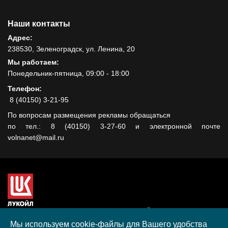
Наши контакты
Адрес:
238530, Зеленоградск, ул. Ленина, 20
Мы работаем:
Понедельник-пятница, 09:00 - 18:00
Телефон:
8 (40150) 3-21-95
По вопросам размещения рекламы обращаться
по тел.: 8 (40150) 3-27-60 и электронной почте
volnanet@mail.ru
Сайт создан при поддержке ООО "ЛУКОЙЛ-КМН" на средства
гранта, полученного в рамках XIII Конкурса социальных и
Мы используем cookie-файлы для Вашего удобства