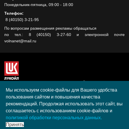
Понедельник-пятница, 09:00 - 18:00
Телефон:
8 (40150) 3-21-95
По вопросам размещения рекламы обращаться
по тел.: 8 (40150) 3-27-60 и электронной почте
volnanet@mail.ru
Сайт создан при поддержке ООО "ЛУКОЙЛ-КМН" на средства
гранта, полученного в рамках XIII Конкурса социальных и
Мы используем cookie-файлы для Вашего удобства
культурных проектов ПАО "ЛУКОЙЛ" на территории
пользования сайтом и повышения качества
Калининградской области в 2020 году
рекомендаций. Продолжая использовать этот сайт, вы
Согласие на обработку персональных данных
соглашаетесь с использованием cookie-файлов и
Разработка, поддержка и продвижение S-Media group
политикой обработки персональных данных.
© 2026 МАУ «Редакция общественно-политической газеты
Принять
«Волна»