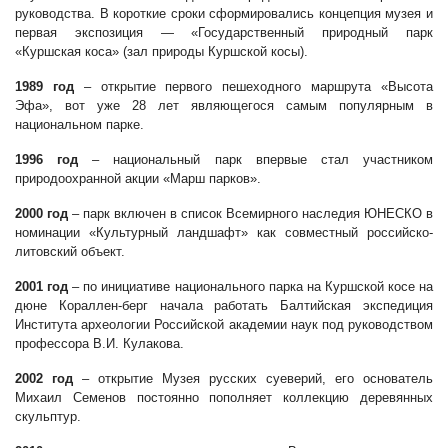
руководства. В короткие сроки сформировались концепция музея и
первая экспозиция — «Государственный природный парк
«Куршская коса» (зал природы Куршской косы).
1989 год
– открытие первого пешеходного маршрута «Высота
Эфа», вот уже 28 лет являющегося самым популярным в
национальном парке.
1996 год
– национальный парк впервые стал участником
природоохранной акции «Марш парков».
2000 год
– парк включен в список Всемирного наследия ЮНЕСКО в
номинации «Культурный ландшафт» как совместный российско-
литовский объект.
2001 год
– по инициативе национального парка на Куршской косе на
дюне Кораллен-берг начала работать Балтийская экспедиция
Института археологии Российской академии наук под руководством
профессора В.И. Кулакова.
2002 год
– открытие Музея русских суеверий, его основатель
Михаил Семенов постоянно пополняет коллекцию деревянных
скульптур.