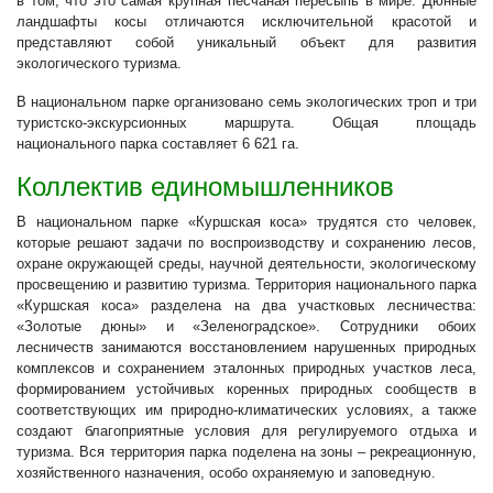
в том, что это самая крупная песчаная пересыпь в мире. Дюнные
ландшафты косы отличаются исключительной красотой и
представляют собой уникальный объект для развития
экологического туризма.
В национальном парке организовано семь экологических троп и три
туристско-экскурсионных маршрута. Общая площадь
национального парка составляет 6 621 га.
Коллектив единомышленников
В национальном парке «Куршская коса» трудятся сто человек,
которые решают задачи по воспроизводству и сохранению лесов,
охране окружающей среды, научной деятельности, экологическому
просвещению и развитию туризма. Территория национального парка
«Куршская коса» разделена на два участковых лесничества:
«Золотые дюны» и «Зеленоградское». Сотрудники обоих
лесничеств занимаются восстановлением нарушенных природных
комплексов и сохранением эталонных природных участков леса,
формированием устойчивых коренных природных сообществ в
соответствующих им природно-климатических условиях, а также
создают благоприятные условия для регулируемого отдыха и
туризма. Вся территория парка поделена на зоны – рекреационную,
хозяйственного назначения, особо охраняемую и заповедную.