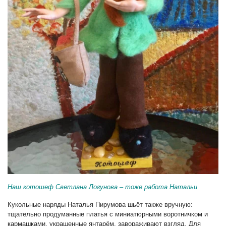
Наш котошеф Светлана Логунова – тоже работа Натальи
Кукольные наряды Наталья Пирумова шьёт также вручную:
тщательно продуманные платья с миниатюрными воротничком и
кармашками, украшенные янтарём, завораживают взгляд. Для