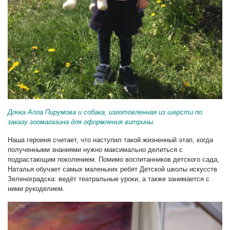
Дочка Алла Пирумова и собака, изготовленная из шерсти по
заказу зоомагазина для оформления витрины
Наша героиня считает, что наступил такой жизненный этап, когда
полученными знаниями нужно максимально делиться с
подрастающим поколением. Помимо воспитанников детского сада,
Наталья обучает самых маленьких ребят Детской школы искусств
Зеленоградска: ведёт театральные уроки, а также занимается с
ними рукоделием.