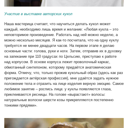
Участие в выставке авторских кукол
Наша мастерица считает, что научиться делать кукол может
каждый, необходимо лишь время и желание: «Любая кукла – это
неповторимое произведение. Работать над ней можно неделю, а
можно несколько месяцев. Я как-то посчитала, что на одну куклу
требуется не менее двадцати часов. На первом этапе я делаю
основные части: голова, руки и ноги. Затем, отправив их в духовку
на запекание при 110 градусах по Цельсию, приступаю к работе
над корпусом. В основе корпуса лежит проволочный каркас,
обмотанный синтепоном, которому придаётся анатомическая
форма. Отмечу, что, только прожив кукольный образ (здесь как раз
пригождается актёрская профессия), мне удаётся задать нужное
положение тела и отразить на лице изделия верную эмоцию. Самое
любимое занятие – роспись лица: у куклы появляются глаза,
приклеиваются ресницы. На голове «вырастают» волосы:
натуральные волоски шерсти козы прикрепляются постепенно
тонкими прядями».