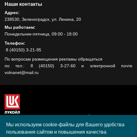
Наши контакты
Адрес:
238530, Зеленоградск, ул. Ленина, 20
Мы работаем:
Понедельник-пятница, 09:00 - 18:00
Телефон:
8 (40150) 3-21-95
По вопросам размещения рекламы обращаться
по тел.: 8 (40150) 3-27-60 и электронной почте
volnanet@mail.ru
Сайт создан при поддержке ООО "ЛУКОЙЛ-КМН" на средства
гранта, полученного в рамках XIII Конкурса социальных и
Мы используем cookie-файлы для Вашего удобства
культурных проектов ПАО "ЛУКОЙЛ" на территории
пользования сайтом и повышения качества
Калининградской области в 2020 году