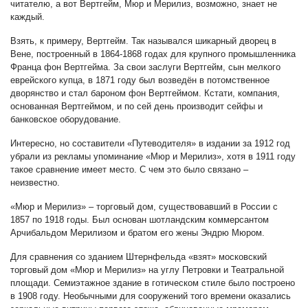
читателю, а вот Вертгейм, Мюр и Мерилиз, возможно, знает не
каждый.
Взять, к примеру, Вертгейм. Так назывался шикарный дворец в
Вене, построенный в 1864-1868 годах для крупного промышленника
Франца фон Вертгейма. За свои заслуги Вертгейм, сын мелкого
еврейского купца, в 1871 году был возведён в потомственное
дворянство и стал бароном фон Вертгеймом. Кстати, компания,
основанная Вертгеймом, и по сей день производит сейфы и
банковское оборудование.
Интересно, но составители «Путеводителя» в издании за 1912 год
убрали из рекламы упоминание «Мюр и Мерилиз», хотя в 1911 году
такое сравнение имеет место. С чем это было связано –
неизвестно.
«Мюр и Мерилиз» – торговый дом, существовавший в России с
1857 по 1918 годы. Был основан шотландским коммерсантом
Арчибальдом Мерилизом и братом его жены Эндрю Мюром.
Для сравнения со зданием Штернфельда «взят» московский
торговый дом «Мюр и Мерилиз» на углу Петровки и Театральной
площади. Семиэтажное здание в готическом стиле было построено
в 1908 году. Необычными для сооружений того времени оказались