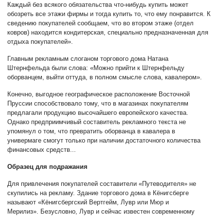
Каждый без всякого обязательства что-нибудь купить может
обозреть все этажи фирмы и тогда купить то, что ему понравится. К
сведению покупателей сообщаем, что во втором этаже (отдел
ковров) находится кондитерская, специально предназначенная для
отдыха покупателей».
Главным рекламным слоганом торгового дома Натана
Штернфельда были слова:
«Можно прийти к Штернфельду
оборванцем, выйти оттуда, в полном смысле слова, кавалером».
Конечно, выгодное географическое расположение Восточной
Пруссии способствовало тому, что в магазинах покупателям
предлагали продукцию высочайшего европейского качества.
Однако предприимчивый составитель рекламного текста не
упомянул о том, что превратить оборванца в кавалера в
универмаге смогут только при наличии достаточного количества
финансовых средств...
Образец для подражания
Для привлечения покупателей составители «Путеводителя» не
скупились на рекламу. Здание торгового дома в Кёнигсберге
называют «Кёнигсбергский Вертгейм, Лувр или Мюр и
Мерилиз».
Безусловно, Лувр и сейчас известен современному