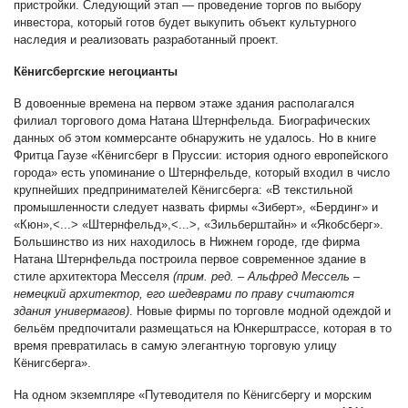
пристройки.
Следующий этап — проведение торгов по выбору
инвестора, который готов будет выкупить объект культурного
наследия и реализовать разработанный проект.
Кёнигсбергские негоцианты
В довоенные времена на первом этаже здания
располагался
филиал торгового дома Натана Штернфельда. Биографических
данных об этом коммерсанте обнаружить не удалось. Но в книге
Фритца Гаузе «Кёнигсберг в Пруссии: история одного европейского
города» есть упоминание о Штернфельде, который входил в число
крупнейших предпринимателей Кёнигсберга: «В текстильной
промышленности следует назвать фирмы «Зиберт», «Бердинг» и
«Кюн»,<...> «Штернфельд»,<...>, «Зильберштайн» и «Якобсберг».
Большинство из них находилось в Нижнем городе, где фирма
Натана Штернфельда построила первое современное здание в
стиле архитектора Месселя
(прим. ред. – Альфред Мессель –
немецкий архитектор, его шедеврами по праву считаются
здания универмагов)
. Новые фирмы по торговле модной одеждой и
бельём предпочитали размещаться на Юнкерштрассе, которая в то
время превратилась в самую элегантную торговую улицу
Кёнигсберга».
На одном экземпляре «Путеводителя по Кёнигсбергу и морским