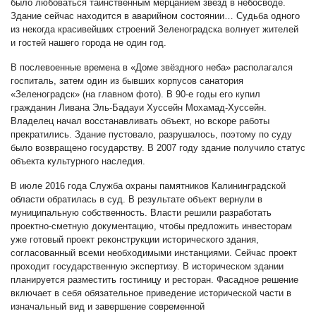
было любоваться таинственным мерцанием звёзд в небосводе.
З
дание сейчас находится в аварийном состоянии… Судьба одного
из некогда красивейших строений Зеленоградска волнует жителей
и гостей нашего города не один год.
В послевоенные времена в «Доме звёздного неба» располагался
госпиталь, затем один из бывших корпусов санатория
«Зеленоградск» (на главном фото). В 90-е годы его купил
гражданин Ливана Эль-Бадауи Хуссейн Мохамад-Хуссейн.
Владелец начал восстанавливать объект, но вскоре работы
прекратились. Здание пустовало, разрушалось, поэтому по суду
было возвращено государству.
В 2007 году здание получило статус
объекта культурного наследия.
В
июле 2016 года Служба охраны памятников Калининградской
области обратилась в суд. В результате объект вернули в
муниципальную собственность.
Власти решили разработать
проектно-сметную документацию, чтобы предложить инвесторам
уже готовый проект реконструкции исторического здания,
согласованный всеми необходимыми инстанциями. Сейчас проект
проходит государственную экспертизу. В историческом здании
планируется разместить гостиницу и ресторан. Фасадное решение
включает в себя обязательное приведение исторической части в
изначальный вид и завершение современной