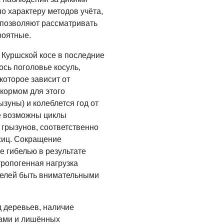
 характеру методов учёта,
Помощь бойцам
 позволяют рассматривать
05.08.2026
роятные.
ВЛАСТЬ
 Куршской косе в последние
«Второй старт» для
ось поголовье косуль,
ветеранов СВО
которое зависит от
кормом для этого
05.08.2026
уны) и колеблется год от
РАЗЪЯСНЯЕМ
де возможны циклы
Контракт с новой
грызунов, соответственно
выплатой
сиц. Сокращение
е гибелью в результате
05.08.2026
тропогенная нагрузка
телей быть внимательными
 деревьев, наличие
ами и лишённых