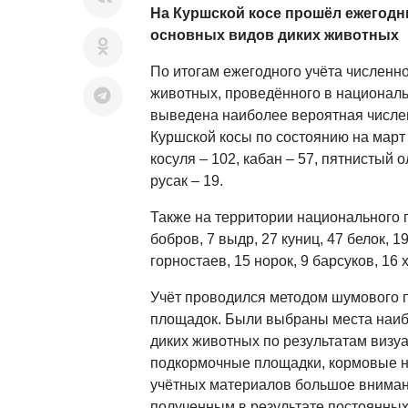
На Куршской косе прошёл ежегодн
основных видов диких животных
По итогам ежегодного учёта численн
животных, проведённого в националь
выведена наиболее вероятная числен
Куршской косы по состоянию на март 2
косуля – 102, кабан – 57, пятнистый ол
русак – 19.
Также на территории национального 
бобров, 7 выдр, 27 куниц, 47 белок, 1
горностаев, 15 норок, 9 барсуков, 16 
Учёт проводился методом шумового 
площадок. Были выбраны места наи
диких животных по результатам визу
подкормочные площадки, кормовые на
учётных материалов большое вниман
полученным в результате постоянных