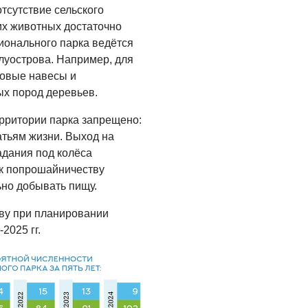
отсутствие сельского
их животных достаточно
ионального парка ведётся
луострова. Например, для
мовые навесы и
ых пород деревьев.
рритории парка запрещено:
тьям жизни. Выход на
адания под колёса
 к попрошайничеству
ьно добывать пищу.
ову при планировании
2025 гг.