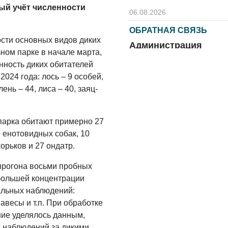
ый учёт численности
06.08.2026
ОБРАТНАЯ СВЯЗЬ
ости основных видов диких
Администрация
ном парке в начале марта,
онлайн
ность диких обитателей
06.08.2026
024 года: лось – 9 особей,
ень – 44, лиса – 40, заяц-
ВЛАСТЬ
День памяти и
«Симфония
парка обитают примерно 27
народов»
9 енотовидных собак, 10
хорьков и 27 ондатр.
06.08.2026
ОБЩЕСТВО
прогона восьми пробных
большей концентрации
Новый настил на
экотропе
альных наблюдений:
весы и т.п. При обработке
05.08.2026
ие уделялось данным,
ОБЩЕСТВО
 наблюдений за дикими