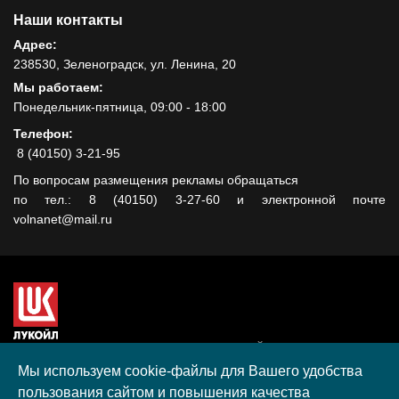
Наши контакты
Адрес:
238530, Зеленоградск, ул. Ленина, 20
Мы работаем:
Понедельник-пятница, 09:00 - 18:00
Телефон:
8 (40150) 3-21-95
По вопросам размещения рекламы обращаться
по тел.: 8 (40150) 3-27-60 и электронной почте
volnanet@mail.ru
Сайт создан при поддержке ООО "ЛУКОЙЛ-КМН" на средства
гранта, полученного в рамках XIII Конкурса социальных и
Мы используем cookie-файлы для Вашего удобства
культурных проектов ПАО "ЛУКОЙЛ" на территории
пользования сайтом и повышения качества