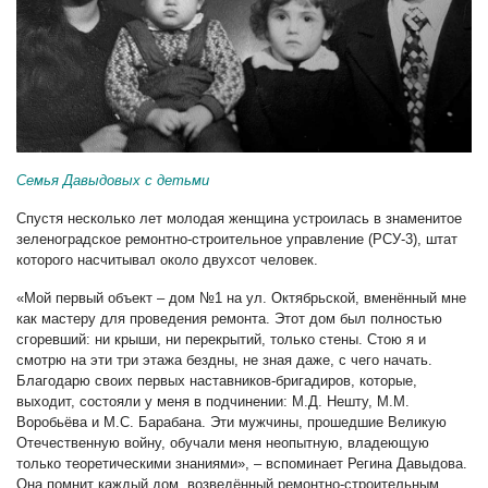
Семья Давыдовых с детьми
Спустя несколько лет молодая женщина устроилась в знаменитое
зеленоградское ремонтно-строительное управление (РСУ-3), штат
которого насчитывал около двухсот человек.
«Мой первый объект – дом №1 на ул. Октябрьской, вменённый мне
как мастеру для проведения ремонта. Этот дом был полностью
сгоревший: ни крыши, ни перекрытий, только стены. Стою я и
смотрю на эти три этажа бездны, не зная даже, с чего начать.
Благодарю своих первых наставников-бригадиров, которые,
выходит, состояли у меня в подчинении: М.Д. Нешту, М.М.
Воробьёва и М.С. Барабана. Эти мужчины, прошедшие Великую
Отечественную войну, обучали меня неопытную, владеющую
только теоретическими знаниями», – вспоминает Регина Давыдова.
Она помнит каждый дом, возведённый ремонтно-строительным