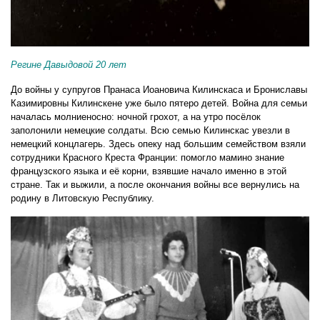
Регине Давыдовой 20 лет
До войны у супругов Пранаса Иоановича Килинскаса и Брониславы
Казимировны Килинскене уже было пятеро детей. Война для семьи
началась молниеносно: ночной грохот, а на утро посёлок
заполонили немецкие солдаты. Всю семью Килинскас увезли в
немецкий концлагерь. Здесь опеку над большим семейством взяли
сотрудники Красного Креста Франции: помогло мамино знание
французского языка и её корни, взявшие начало именно в этой
стране. Так и выжили, а после окончания войны все вернулись на
родину в Литовскую Республику.