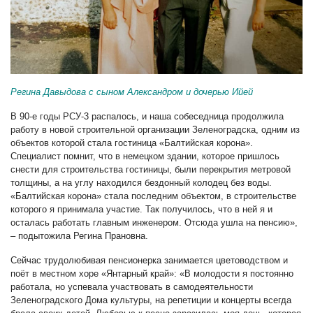
Регина Давыдова с сыном Александром и дочерью Ийей
В 90-е годы РСУ-3 распалось, и наша собеседница продолжила
работу в новой строительной организации Зеленоградска, одним из
объектов которой стала гостиница «Балтийская корона».
Специалист помнит, что в немецком здании, которое пришлось
снести для строительства гостиницы, были перекрытия метровой
толщины, а на углу находился бездонный колодец без воды.
«Балтийская корона» стала последним объектом, в строительстве
которого я принимала участие. Так получилось, что в ней я и
осталась работать главным инженером. Отсюда ушла на пенсию»,
– подытожила Регина Прановна.
Сейчас трудолюбивая пенсионерка занимается цветоводством и
поёт в местном хоре «Янтарный край»: «В молодости я постоянно
работала, но успевала участвовать в самодеятельности
Зеленоградского Дома культуры, на репетиции и концерты всегда