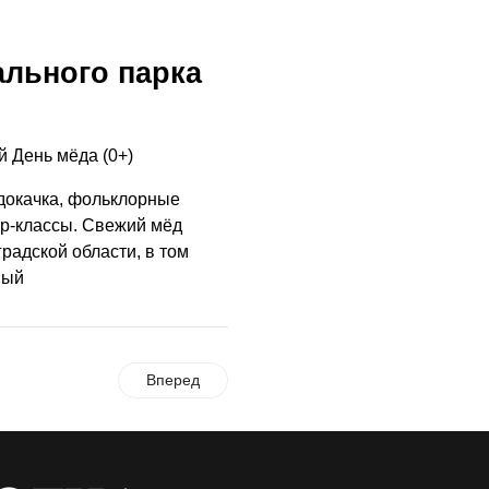
ального парка
 День мёда (0+)
докачка, фольклорные
р-классы. Свежий мёд
радской области, в том
ный
Вперед