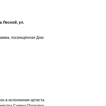
Где хранить
велосипед?
06.08.2026
 Лесной, у
л.
ОБРАТНАЯ СВЯЗЬ
Администрация
рамма, посвящённая Дню
онлайн
06.08.2026
ВЛАСТЬ
День памяти и
«Симфония
народов»
06.08.2026
ОБЩЕСТВО
Новый настил на
он в исполнении артиста
экотропе
ркестра Сурена Погосяна