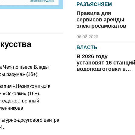
РАЗЪЯСНЯЕМ
Правила для
сервисов аренды
электросамокатов
06.08.2026
кусства
ВЛАСТЬ
В 2026 году
установят 16 станци
а Че» по пьесе Влады
водоподготовки в
ры разума» (16+)
посёлках области
06.08.2026
рапия «Незнакомцы» в
ВЛАСТЬ
 «Осколки» (16+).
Новый учебный год 
, художественный
готовность к
сленникова
отопительному
сезону
ьтурно-досугового центра.
06.08.2026
4.
РАЗЪЯСНЯЕМ