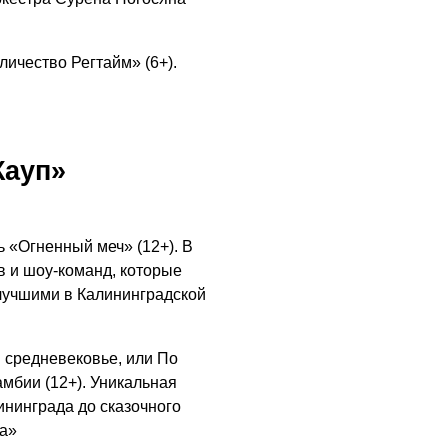
05.08.2026
ичество Регтайм» (6+).
Кауп»
 «Огненный меч» (12+). В
 и шоу-команд, которые
 лучшими в Калининградской
 средневековье, или По
мбии (12+). Уникальная
ининграда до сказочного
а»