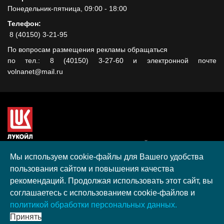
Понедельник-пятница, 09:00 - 18:00
Телефон:
8 (40150) 3-21-95
По вопросам размещения рекламы обращаться
по тел.: 8 (40150) 3-27-60 и электронной почте
volnanet@mail.ru
Сайт создан при поддержке ООО "ЛУКОЙЛ-КМН" на средства
гранта, полученного в рамках XIII Конкурса социальных и
Мы используем cookie-файлы для Вашего удобства
культурных проектов ПАО "ЛУКОЙЛ" на территории
пользования сайтом и повышения качества
Калининградской области в 2020 году
рекомендаций. Продолжая использовать этот сайт, вы
Согласие на обработку персональных данных
соглашаетесь с использованием cookie-файлов и
Разработка, поддержка и продвижение S-Media group
политикой обработки персональных данных.
© 2026 МАУ «Редакция общественно-политической газеты
Принять
«Волна»