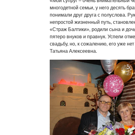
«Мой супруг – очень внимательный че
многодетной семьи, у него десять бра
понимали друг друга с полуслова. Ру
непростой жизненный путь, становле
«Страж Балтики», родили сына и дочь
пятеро внуков и правнук. Успели отм
свадьбу, но, к сожалению, его уже не
Татьяна Алексеевна.