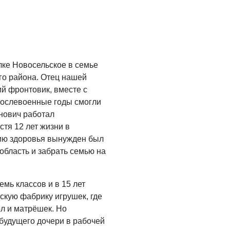
Где хранить
велосипед?
06.08.2026
ОБРАТНАЯ СВЯЗЬ
лке Новосельское в семье
Администрация
го района. Отец нашей
онлайн
й фронтовик, вместе с
послевоенные годы смогли
06.08.2026
нович работал
ВЛАСТЬ
стя 12 лет жизни в
День памяти и
нию здоровья вынужден был
«Симфония
область и забрать семью на
народов»
06.08.2026
мь классов и в 15 лет
ОБЩЕСТВО
скую фабрику игрушек, где
л и матрёшек. Но
Новый настил на
будущего дочери в рабочей
экотропе