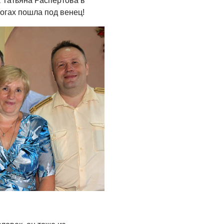
 Татьяна Распертова в
огах пошла под венец!