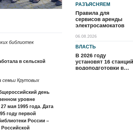
РАЗЪЯСНЯЕМ
Правила для
сервисов аренды
электросамокатов
06.08.2026
ских библиотек
ВЛАСТЬ
В 2026 году
установят 16 станци
аботала в сельской
водоподготовки в
посёлках области
06.08.2026
а семьи Крутовых
ВЛАСТЬ
Общероссийский день
Новый учебный год 
твенном уровне
готовность к
7 мая 1995 года. Дата
отопительному
95 году первой
сезону
иблиотеки России –
06.08.2026
 Российской
РАЗЪЯСНЯЕМ