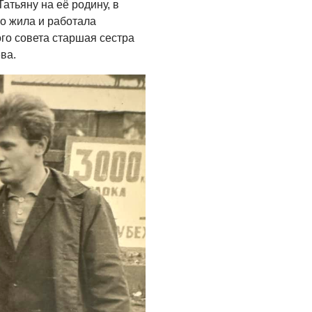
атьяну на её родину, в
05.08.2026
о жила и работала
го совета старшая сестра
ва.