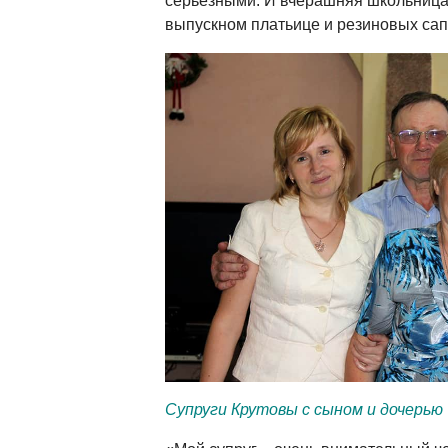
серьёзными. И вчерашняя школьница
выпускном платьице и резиновых сап
Супруги Крутовы с сыном и дочерью