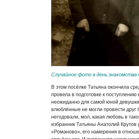
Случайное фото в день знакомства 
В этом посёлке Татьяна окончила сре
провела в подготовке к поступлению 
неожиданно для самой юной девушки
влюблённые не могли провести друг б
негодовали, мол, какая любовь в так
избранник Татьяны Анатолий Крутов 
«Романово», его намерения в отнош