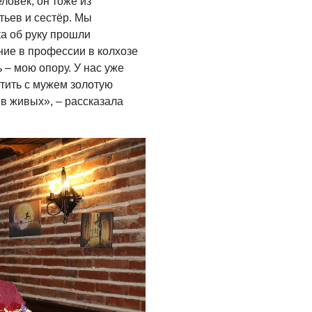
ловек, он тоже из
тьев и сестёр. Мы
ка об руку прошли
ние в профессии в колхозе
 – мою опору. У нас уже
етить с мужем золотую
т в живых», – рассказала