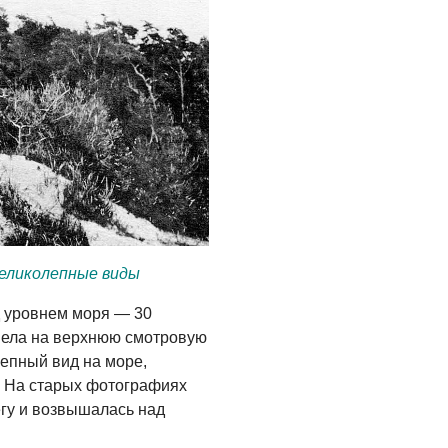
еликолепные виды
д уровнем моря — 30
вела на верхнюю смотровую
лепный вид на море,
. На старых фотографиях
егу и возвышалась над