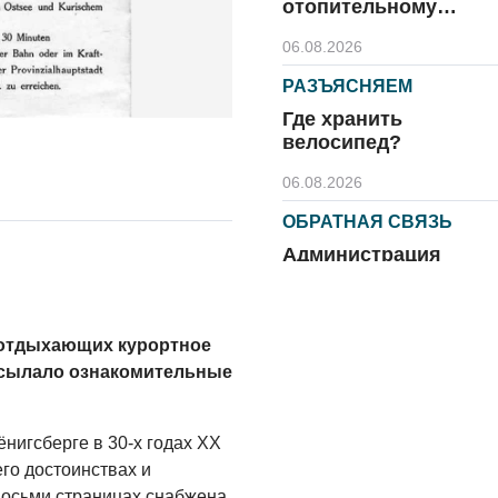
отопительному
сезону
06.08.2026
РАЗЪЯСНЯЕМ
Где хранить
велосипед?
06.08.2026
ОБРАТНАЯ СВЯЗЬ
Администрация
онлайн
06.08.2026
 отдыхающих курортное
ВЛАСТЬ
ссылало ознакомительные
День памяти и
«Симфония
народов»
ёнигсберге в 30-х годах XX
его достоинствах и
06.08.2026
восьми страницах снабжена