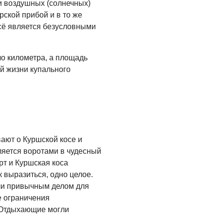
05.08.2026
и воздушных (солнечных)
ской прибой и в то же
сё является безусловными
о километра, а площадь
й жизни купального
ают о Куршской косе и
ляется воротами в чудесный
рт и Куршская коса
к выразиться, одно целое.
ли привычным делом для
е ограничения
 Отдыхающие могли