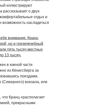
ОБЩЕСТВО
орый иллюстрируют
Новый настил на
а рассказывает о двух
экотропе
 комфортабельные отдых и
 и возможность насладиться
05.08.2026
ОБЩЕСТВО
себе внимание. Кранц
Помощь бойцам
кой, но и грязелечебный
05.08.2026
вали пять тысяч местных
до 13 тысяч.
ВЛАСТЬ
«Второй старт» для
ожен в южной части
ветеранов СВО
жно из Кёнигсберга за
ьзовавшись поездами,
05.08.2026
 (Северного) вокзала, или
РАЗЪЯСНЯЕМ
Контракт с новой
, что Кранц «располагает
выплатой
амней, прекрасными