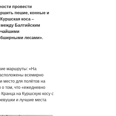
ости провести
ершить пешие, конные и
Куршская коса –
 между Балтийским
очайшими
обширными лесами».
кие маршруты: «На
 расположены всемирно
и место для полётов на
я о том, что «ежедневно
 Кранца на Куршскую косу с
ревушки и лучшие места