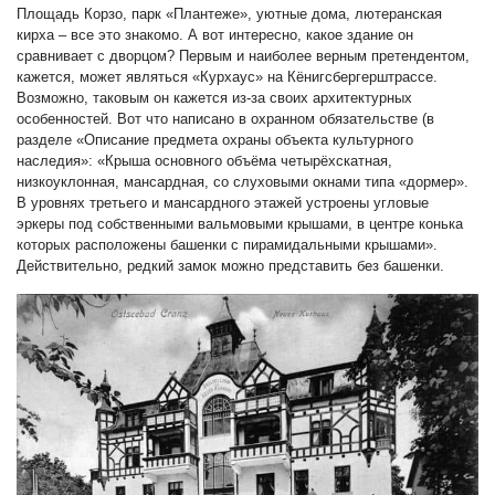
Площадь Корзо, парк «Плантеже», уютные дома, лютеранская
кирха – все это знакомо. А вот интересно, какое здание он
сравнивает с дворцом? Первым и наиболее верным претендентом,
кажется, может являться «Курхаус» на Кёнигсбергерштрассе.
Возможно, таковым он кажется из-за своих архитектурных
особенностей. Вот что написано в охранном обязательстве (в
разделе «Описание предмета охраны объекта культурного
наследия»: «Крыша основного объёма четырёхскатная,
низкоуклонная, мансардная, со слуховыми окнами типа «дормер».
В уровнях третьего и мансардного этажей устроены угловые
эркеры под собственными вальмовыми крышами, в центре конька
которых расположены башенки с пирамидальными крышами».
Действительно, редкий замок можно представить без башенки.