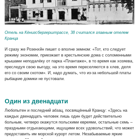
Отель на Кёнигсбергерштрассе, 38 считался главным отелем
Кранца
И сразу же Розенхйн пишет о вполне земном: «Тот, кто следует
режиму экономии, приезжает в крестьянские дома с соломенными
крышами неподалёку от парка «Плантаже», в то время как хозяева,
преследуя свою выгоду, на это время переселяются в хлев, деля
его со своим скотом». И, надо думать, что из-за небольшой платы
рыбацкие домики не пустовали.
Один из двенадцати
Любопытен и последний абзац, посвящённый Кранцу: «Здесь на
каждых двенадцать человек лишь один будет действительно
больным, четверо окажутся польскими евреями, остальные семь –
праздными отдыхающими, ищущими всех удовольствий, что может
предоставить им морской курорт летом. Незабываемые яркие