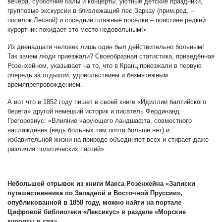
вечера, субботние балы и концерты, уютные детские праздники,
групповые экскурсии в близлежащий лес Заркау (прим.ред. –
посёлок Лесной) и соседние пляжные посёлки – поистине редкий
курортник покидает это место недовольным!»
Из двенадцати человек лишь один был действительно больным!
Так зачем люди приезжали? Своеобразная статистика, приведённая
Розенхейном, указывает на то, что в Кранц приезжали в первую
очередь за отдыхом, удовольствием и безмятежным
времяпрепровождением.
А вот что в 1852 году пишет в своей книге «Идиллии балтийского
берега» другой немецкий историк и писатель Фердинанд
Грегоровиус: «Влияние чарующего ландшафта, совместного
наслаждения (ведь больных там почти больше нет) и
избавительной жизни на природе объединяет всех и стирает даже
различия политических партий».
Небольшой отрывок из книги Макса Розенхейна «Записки
путешественника по Западной и Восточной Пруссии»,
опубликованной в 1858 году, можно найти на портале
Цифровой библиотеки «Лексикус» в разделе «Морские
курорты и спа».