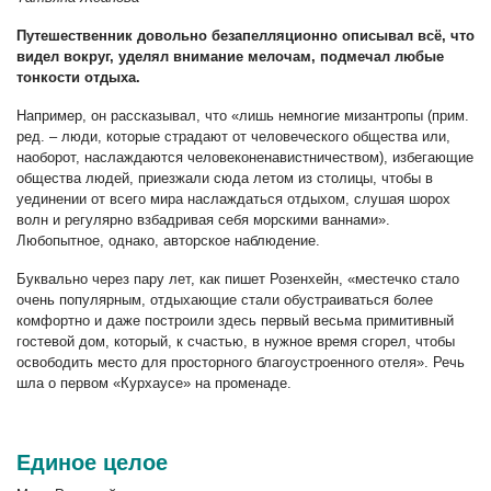
Путешественник довольно безапелляционно описывал всё, что
видел вокруг, уделял внимание мелочам, подмечал любые
тонкости отдыха.
Например, он рассказывал, что «лишь немногие мизантропы (прим.
ред. – люди, которые страдают от человеческого общества или,
наоборот, наслаждаются человеконенавистничеством), избегающие
общества людей, приезжали сюда летом из столицы, чтобы в
уединении от всего мира наслаждаться отдыхом, слушая шорох
волн и регулярно взбадривая себя морскими ваннами».
Любопытное, однако, авторское наблюдение.
Буквально через пару лет, как пишет Розенхейн, «местечко стало
очень популярным, отдыхающие стали обустраиваться более
комфортно и даже построили здесь первый весьма примитивный
гостевой дом, который, к счастью, в нужное время сгорел, чтобы
освободить место для просторного благоустроенного отеля». Речь
шла о первом «Курхаусе» на променаде.
Единое целое