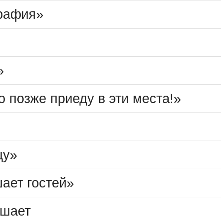
графия»
»
о позже приеду в эти места!»
щу»
ает гостей»
ашает