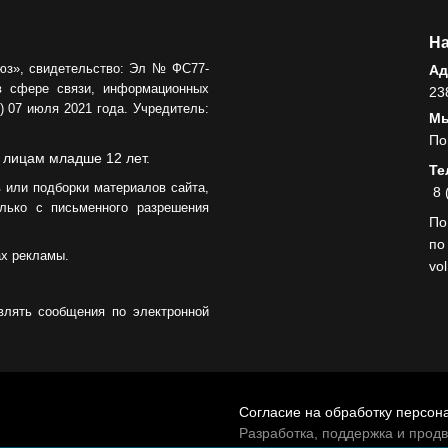
На
юз», свидетельство: Эл № ФС77-
Ад
в сфере связи, информационных
23
 07 июля 2021 года. Учредитель:
Мы
По
 лицам младше 12 лет.
Те
 или подборки материалов сайта,
8 
лько с письменного разрешения
По
по
ах рекламы.
vo
влять сообщения по электронной
Согласие на обработку персон
Разработка, поддержка и прод