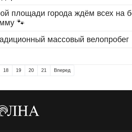
вной площади города ждём всех на 
мму 🐾
традиционный массовый велопробег
18
19
20
21
Вперед