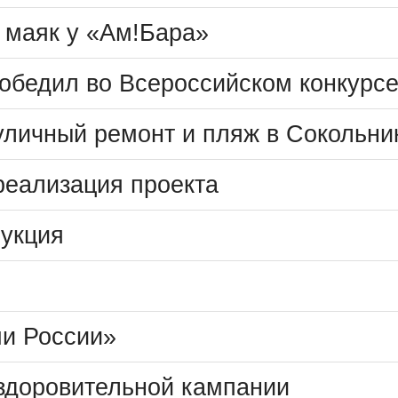
 маяк у «Ам!Бара»
обедил во Всероссийском конкурс
уличный ремонт и пляж в Сокольни
реализация проекта
рукция
и России»
оздоровительной кампании