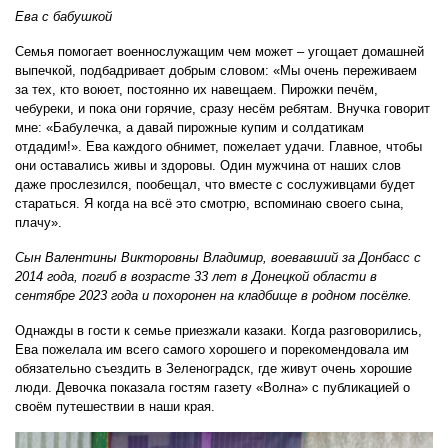
Ева с бабушкой
Семья помогает военнослужащим чем может – угощает домашней
выпечкой, подбадривает добрым словом: «Мы очень переживаем
за тех, кто воюет, постоянно их навещаем. Пирожки печём,
чебуреки, и пока они горячие, сразу несём ребятам. Внучка говорит
мне: «Бабулечка, а давай пирожные купим и солдатикам
отдадим!». Ева каждого обнимет, пожелает удачи. Главное, чтобы
они оставались живы и здоровы. Один мужчина от наших слов
даже прослезился, пообещал, что вместе с сослуживцами будет
стараться. Я когда на всё это смотрю, вспоминаю своего сына,
плачу».
Сын Валентины Викторовны Владимир, воевавший за Донбасс с
2014 года, погиб в возрасте 33 лет в Донецкой области в
сентябре 2023 года и похоронен на кладбище в родном посёлке.
Однажды в гости к семье приезжали казаки. Когда разговорились,
Ева пожелала им всего самого хорошего и порекомендовала им
обязательно съездить в Зеленоградск, где живут очень хорошие
люди. Девочка показала гостям газету «Волна» с публикацией о
своём путешествии в наши края.