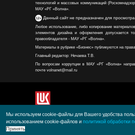
технологий и массовых коммуникаций (Роскомнадзор)
МАУ «РГ «Волна».
Данный сайт не предназначен для просмотра
12+
Любое использование, либо копирование материалов
элементов дизайна и оформления допускается то
правообладателя - МАУ «РГ «Волна».
Материалы в рубрике «Бизнес» публикуются на прав
Главный редактор: Нечаева Т.В.
По вопросам коррупции в МАУ «РГ «Волна» напра
почте volnanet@mail.ru
Сайт создан при поддержке ООО "ЛУКОЙЛ-КМН" н
Мы используем cookie-файлы для Вашего удобства польз
полученного в рамках XIII Конкурса социальных 
использованием cookie-файлов и
политикой обработки 
"ЛУКОЙЛ" на территории Калининградской област
Принять