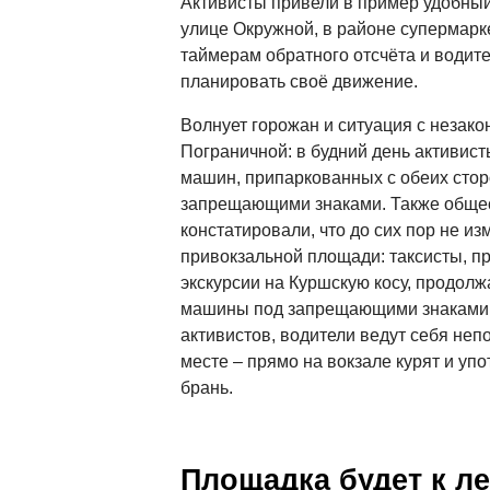
Активисты привели в пример удобны
улице Окружной, в районе супермарк
таймерам обратного отсчёта и водите
планировать своё движение.
Волнует горожан и ситуация с незако
Пограничной: в будний день активист
машин, припаркованных с обеих стор
запрещающими знаками. Также общес
констатировали, что до сих пор не из
привокзальной площади: таксисты, п
экскурсии на Куршскую косу, продолж
машины под запрещающими знаками. 
активистов, водители ведут себя не
месте – прямо на вокзале курят и уп
брань.
Площадка будет к ле