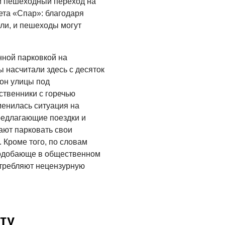
й пешеходный переход на
Администрация
онлайн
ета «Спар»: благодаря
ли, и пешеходы могут
06.08.2026
ВЛАСТЬ
нной парковкой на
День памяти и
ы насчитали здесь с десяток
«Симфония
он улицы под
народов»
твенники с горечью
06.08.2026
менилась ситуация на
редлагающие поездки и
ОБЩЕСТВО
ают парковать свои
Новый настил на
Кроме того, по словам
экотропе
подобающе в общественном
05.08.2026
отребляют нецензурную
ту