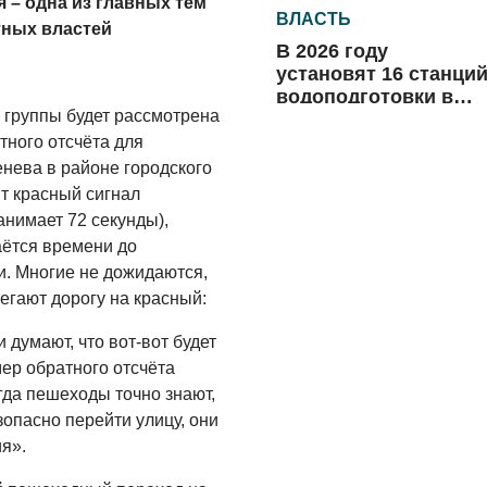
 – одна из главных тем
ВЛАСТЬ
тных властей
В 2026 году
установят 16 станци
водоподготовки в
 группы будет рассмотрена
посёлках области
06.08.2026
тного отсчёта для
енева в районе городского
ВЛАСТЬ
ит красный сигнал
Новый учебный год 
анимает 72 секунды),
готовность к
аётся времени до
отопительному
и. Многие не дожидаются,
сезону
06.08.2026
бегают дорогу на красный:
РАЗЪЯСНЯЕМ
 думают, что вот-вот будет
Где хранить
мер обратного отсчёта
велосипед?
гда пешеходы точно знают,
зопасно перейти улицу, они
06.08.2026
я».
ОБРАТНАЯ СВЯЗЬ