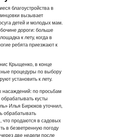
иеся благоустройства в
Клинцовки вызывает
осуга детей и молодых мам.
обочине дороги: больше
лощадка к лету, когда в
ногие ребята приезжают к
нис Крыщенко, в конце
рсные процедуры по выбору
уют установить к лету.
х насаждений: по просьбам
м обрабатывать кусты
ль» Илья Бирюков уточнил,
ть обрабатывать
 что продаются в садовых
ть в безветренную погоду
 через две недели после