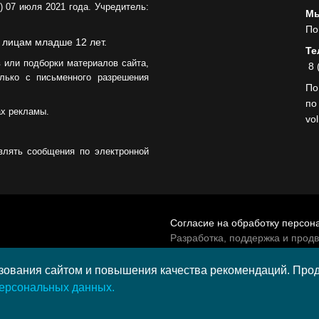
 07 июля 2021 года. Учредитель:
Мы
По
 лицам младше 12 лет.
Те
 или подборки материалов сайта,
8 
лько с письменного разрешения
По
по
ах рекламы.
vo
влять сообщения по электронной
Согласие на обработку персон
Разработка, поддержка и прод
© 2026 МАУ «Редакция общест
а средства гранта,
ования сайтом и повышения качества рекомендаций. Продо
и культурных проектов ПАО
персональных данных.
и в 2020 году