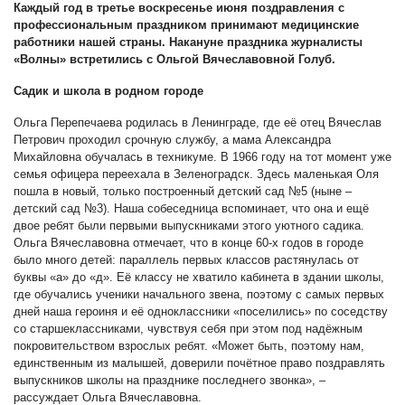
Каждый год в третье воскресенье июня поздравления с
профессиональным праздником принимают медицинские
работники нашей страны. Накануне праздника журналисты
«Волны» встретились с Ольгой Вячеславовной Голуб.
Садик и школа в родном городе
Ольга Перепечаева родилась в Ленинграде, где её отец Вячеслав
Петрович проходил срочную службу, а мама Александра
Михайловна обучалась в техникуме. В 1966 году на тот момент уже
семья офицера переехала в Зеленоградск. Здесь маленькая Оля
пошла в новый, только построенный детский сад №5 (ныне –
детский сад №3). Наша собеседница вспоминает, что она и ещё
двое ребят были первыми выпускниками этого уютного садика.
Ольга Вячеславовна отмечает, что в конце 60-х годов в городе
было много детей: параллель первых классов растянулась от
буквы «а» до «д». Её классу не хватило кабинета в здании школы,
где обучались ученики начального звена, поэтому с самых первых
дней наша героиня и её одноклассники «поселились» по соседству
со старшеклассниками, чувствуя себя при этом под надёжным
покровительством взрослых ребят. «Может быть, поэтому нам,
единственным из малышей, доверили почётное право поздравлять
выпускников школы на празднике последнего звонка», –
рассуждает Ольга Вячеславовна.