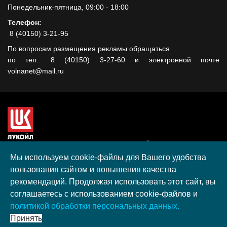
Понедельник-пятница, 09:00 - 18:00
Телефон:
8 (40150) 3-21-95
По вопросам размещения рекламы обращаться
по тел.: 8 (40150) 3-27-60 и электронной почте
volnanet@mail.ru
Сайт создан при поддержке ООО "ЛУКОЙЛ-КМН" на средства
гранта, полученного в рамках XIII Конкурса социальных и
Мы используем cookie-файлы для Вашего удобства
культурных проектов ПАО "ЛУКОЙЛ" на территории
пользования сайтом и повышения качества
Калининградской области в 2020 году
рекомендаций. Продолжая использовать этот сайт, вы
Согласие на обработку персональных данных
соглашаетесь с использованием cookie-файлов и
Разработка, поддержка и продвижение S-Media group
политикой обработки персональных данных.
© 2026 МАУ «Редакция общественно-политической газеты
Принять
«Волна»