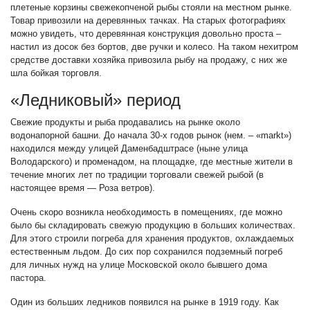
плетеные корзины свежекопченой рыбы стояли на местном рынке.
Товар привозили на деревянных тачках. На старых фотографиях
можно увидеть, что деревянная конструкция довольно проста –
настил из досок без бортов, две ручки и колесо. На таком нехитром
средстве доставки хозяйка привозила рыбу на продажу, с них же
шла бойкая торговля.
«Ледниковый» период
Свежие продукты и рыба продавались на рынке около
водонапорной башни. До начала 30-х годов рынок (нем. – «markt»)
находился между улицей Даменбадштрасе (ныне улица
Володарского) и променадом, на площадке, где местные жители в
течение многих лет по традиции торговали свежей рыбой (в
настоящее время — Роза ветров).
Очень скоро возникла необходимость в помещениях, где можно
было бы складировать свежую продукцию в больших количествах.
Для этого строили погреба для хранения продуктов, охлаждаемых
естественным льдом. До сих пор сохранился подземный погреб
для личных нужд на улице Московской около бывшего дома
пастора.
Один из больших ледников появился на рынке в 1919 году. Как