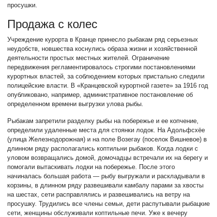
просушки.
Продажа с колес
Учреждение курорта в Кранце принесло рыбакам ряд серьезных
неудобств, новшества коснулись образа жизни и хозяйственной
деятельности простых местных жителей. Ограничение
передвижения регламентировалось строгими постановлениями
курортных властей, за соблюдением которых пристально следили
полицейские власти. В «Кранцевской курортной газете» за 1916 год
опубликовано, например, административное постановление об
определенном времени выгрузки улова рыбы.
Рыбакам запретили разделку рыбы на побережье и ее копчение,
определили удаленные места для стоянки лодок. На Адольфсхёе
(улица Железнодорожная) и на поле Возегау (поселок Вишневое) в
длинном ряду располагались коптильни рыбаков. Когда лодки с
уловом возвращались домой, домочадцы встречали их на берегу и
помогали вытаскивать лодки на побережье. После этого
начиналась большая работа — рыбу выгружали и раскладывали в
корзины, в длинном ряду развешивали камбалу парами за хвосты
на шестах, сети расправлялись и развешивались на ветру на
просушку. Трудились все члены семьи, дети распутывали рыбацкие
сети, женщины обслуживали коптильные печи. Уже к вечеру