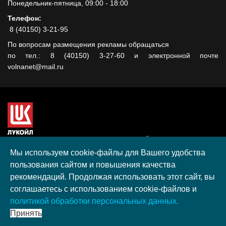
Понедельник-пятница, 09:00 - 18:00
Телефон:
8 (40150) 3-21-95
По вопросам размещения рекламы обращаться
по тел.: 8 (40150) 3-27-60 и электронной почте
volnanet@mail.ru
Сайт создан при поддержке ООО "ЛУКОЙЛ-КМН" на средства
гранта, полученного в рамках XIII Конкурса социальных и
Мы используем cookie-файлы для Вашего удобства
культурных проектов ПАО "ЛУКОЙЛ" на территории
пользования сайтом и повышения качества
Калининградской области в 2020 году
рекомендаций. Продолжая использовать этот сайт, вы
Согласие на обработку персональных данных
соглашаетесь с использованием cookie-файлов и
Разработка, поддержка и продвижение S-Media group
политикой обработки персональных данных.
© 2026 МАУ «Редакция общественно-политической газеты
Принять
«Волна»