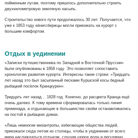
пойменным лугам, поэтому пришлось дополнительно строить
двухкилометровую земляную насыпь.
Строительство нового пути продолжалось 30 лет. Получается, что
уже к 1853 году кёнигсбержцы могли приезжать на курорт с
большим комфортом.
Отдых в уединении
«Записки путешественника по Западной и Восточной Пруссии»
были опубликованы в 1858 году. Это позволяет сопоставить
хронологию развития курорта. Интересны такие строки: «Тридцать
лет назад это был засыпанный песками Куршской косы бедный
рыбацкий посёлок Кранцкурен».
Тридцать лет назад… 1828 год. Конечно, до расцвета Кранца ещё
очень далеко. К тому времени сформировалась только линия
променада, а отдыхающие в большинстве своём останавливались
на постой в рыбацких домах.
«Лишь немногие мизантропы, избегающие общества людей,
приезжали сюда летом из столицы, чтобы в уединении от всего
мира наслаждаться отдыхом, слушая шорох волн и регулярно