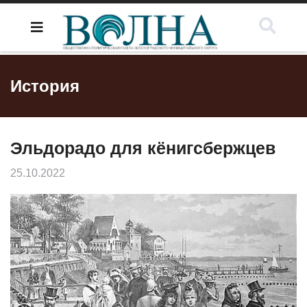
История
Эльдорадо для кёнигсбержцев
25.10.2022