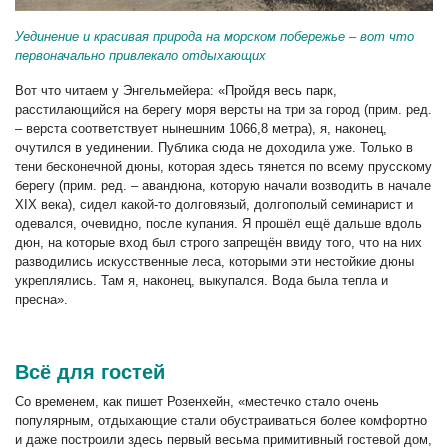
Уединение и красивая природа на морском побережье – вот что
первоначально привлекало отдыхающих
Вот что читаем у Энгельмейера: «Пройдя весь парк,
расстилающийся на берегу моря версты на три за город (прим. ред.
– верста соответствует нынешним 1066,8 метра), я, наконец,
очутился в уединении. Публика сюда не доходила уже. Только в
тени бесконечной дюны, которая здесь тянется по всему прусскому
берегу (прим. ред. – авандюна, которую начали возводить в начале
XIX века), сидел какой-то долговязый, долгополый семинарист и
одевался, очевидно, после купания. Я прошёл ещё дальше вдоль
дюн, на которые вход был строго запрещён ввиду того, что на них
разводились искусственные леса, которыми эти нестойкие дюны
укреплялись. Там я, наконец, выкупался. Вода была тепла и
пресна».
Всё для гостей
Со временем, как пишет Розенхейн, «местечко стало очень
популярным, отдыхающие стали обустраиваться более комфортно
и даже построили здесь первый весьма примитивный гостевой дом,