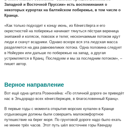
Западной и Восточной Пруссии» есть воспоминания о
некоторых курортах на балтийском побережье, в том числе о
Кранце.
«Как только подходит к концу июнь, из Кёнигсберга и его
окрестностей на побережье начинает тянуться пёстрая вереница
экипажей и колясок, повозок и телег, нескончаемым потоком идут
люди и скачут всадники. Однако вскоре вся эта людская масса
разделяется на два равновеликих потока. Одна половина следует
в Нойкурен или дальше по побережью на запад, а другая
устремляется в Кранц. Последуем и мы за последним потоком», –
пишет автор.
Верное направление
Вот ещё одна цитата Розенхейна: «По отличной дороге он приведёт
нас в Эльдорадо всех кёнигсбержцев, в благословенный Кранц».
В первые годы с момента открытия морских купален в Кранце
отдыхающие должны были совершить малокомфортное
путешествие на берег моря. По грунтовой дороге надо было ехать
не менее трёх часов. Этот путь шёл восточнее горы Квендау