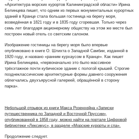
«Архитектура морских курортов Калининградской области» Ирина
Белинцева пишет, что одним из первых монументальных курортных
зданий в Кранце стала большая гостиница на берегу моря,
возведённая в 1821 году и в 1835 году сгоревшая. Только через
семь лет благодаря акционерному обществу на этом же месте был
построен новый отель со светским салоном.
Изображение гостиницы на берегу моря было впервые
опубликовано в книге О. Шлихта о Западной Самбии, изданной в
1920 году, и названо «ранним курхаусом в Кранце». Как пишет
Ирина Белинцева, «первоначально это было массивное
трёхэтажное почти кубическое здание с пологой крышей. Строгие
позднеклассические архитектурные формы давнего сооружения
облегчались двухъярусной галереей, обращённой в сторону
парка».
Небольшой отрывок из книги Макса Розенхейна «Записки
путешественника по Западной и Восточной Пруссии»,
опубликованной в 1858 году, можно найти на портале Цифровой
библиотеки «Лексикус», в разделе «Морские курорты и спа».
Продолжение следует.