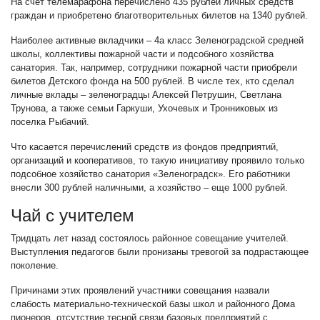
На счет телемарафона перечислено 435 рублей личных средств
граждан и приобретено благотворительных билетов на 1340 рублей.
Наиболее активные вкладчики – 4а класс Зеленоградской средней
школы, коллективы пожарной части и подсобного хозяйства
санатория. Так, например, сотрудники пожарной части приобрели
билетов Детского фонда на 500 рублей. В числе тех, кто сделал
личные вклады – зеленоградцы Алексей Петрушин, Светлана
Трунова, а также семьи Гаркуши, Ухочевых и Тронниковых из
поселка Рыбачий.
Что касается перечислений средств из фондов предприятий,
организаций и кооперативов, то такую инициативу проявило только
подсобное хозяйство санатория «Зеленоградск». Его работники
внесли 300 рублей наличными, а хозяйство – еще 1000 рублей.
Чай с учителем
Тридцать лет назад состоялось районное совещание учителей.
Выступления педагогов были пронизаны тревогой за подрастающее
поколение.
Причинами этих проявлений участники совещания назвали
слабость материально-технической базы школ и районного Дома
пионеров, отсутствие тесной связи базовых предприятий с