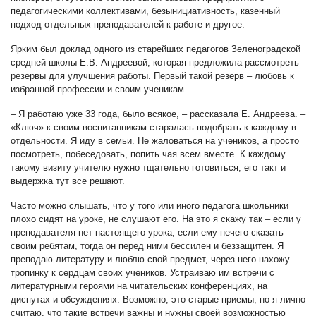
педагогическими коллективами, безынициативность, казенный
подход отдельных преподавателей к работе и другое.
Ярким был доклад одного из старейших педагогов Зеленоградской
средней школы Е.В. Андреевой, которая предложила рассмотреть
резервы для улучшения работы. Первый такой резерв – любовь к
избранной профессии и своим ученикам.
– Я работаю уже 33 года, было всякое, – рассказала Е. Андреева. –
«Ключ» к своим воспитанникам старалась подобрать к каждому в
отдельности. Я иду в семьи. Не жаловаться на учеников, а просто
посмотреть, побеседовать, попить чая всем вместе. К каждому
такому визиту учителю нужно тщательно готовиться, его такт и
выдержка тут все решают.
Часто можно слышать, что у того или иного педагога школьники
плохо сидят на уроке, не слушают его. На это я скажу так – если у
преподавателя нет настоящего урока, если ему нечего сказать
своим ребятам, тогда он перед ними бессилен и беззащитен. Я
преподаю литературу и люблю свой предмет, через него нахожу
тропинку к сердцам своих учеников. Устраиваю им встречи с
литературными героями на читательских конференциях, на
диспутах и обсуждениях. Возможно, это старые приемы, но я лично
считаю, что такие встречи важны и нужны своей возможностью