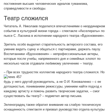
постижения высших человеческих идеалов гуманизма,
справедливости и свободы.
Театр сложился
Читатель А. Николаев поделился впечатлениями о неординарном
событии в культурной жизни города – спектакле «Акселераты» по
пьесе С. Ласкина в исполнении народного театра «Вдохновение».
Зритель особо выделил старательность актерского состава, его
умение видеть сцену и общаться с партнерами, держать паузу.
Воспитанники «Вдохновения» – непрофессиональные актеры,
которые после учебы, напряженного дня и семейных хлопот по
несколько часов отдавали любимому увлечению – театру.
– При всех трудностях коллектив народного театра сложился. Но
будь у него другой руководитель, а не О.И. Коноваленко – с ее
дотошностью, пониманием режиссуры, умением найти подход к
каждому артисту и помочь развить творческие задатки, – смог
существовать бы театр? – подметил автор письма.
Зеленоградец также обратил внимание на слабую техническую
оснащенность спектакля и призвал руководство отдела культуры