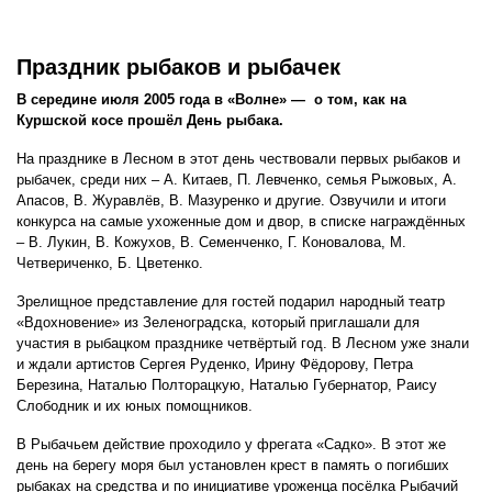
Праздник рыбаков и рыбачек
В середине июля 2005 года в «Волне» — о том, как на
Куршской косе прошёл День рыбака.
На празднике в Лесном в этот день чествовали первых рыбаков и
рыбачек, среди них – А. Китаев, П. Левченко, семья Рыжовых, А.
Апасов, В. Журавлёв, В. Мазуренко и другие. Озвучили и итоги
конкурса на самые ухоженные дом и двор, в списке награждённых
– В. Лукин, В. Кожухов, В. Семенченко, Г. Коновалова, М.
Четвериченко, Б. Цветенко.
Зрелищное представление для гостей подарил народный театр
«Вдохновение» из Зеленоградска, который приглашали для
участия в рыбацком празднике четвёртый год. В Лесном уже знали
и ждали артистов Сергея Руденко, Ирину Фёдорову, Петра
Березина, Наталью Полторацкую, Наталью Губернатор, Раису
Слободник и их юных помощников.
В Рыбачьем действие проходило у фрегата «Садко». В этот же
день на берегу моря был установлен крест в память о погибших
рыбаках на средства и по инициативе уроженца посёлка Рыбачий