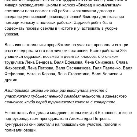
января руководители школы и колхоз «Вперёд к коммунизму»
составили план совместной работы и заключили договор о
создании ученической производственной бригады для оказания
помощи колхозу в полевых работах. Задачей ребят было
содержать посевы свёклы в чистоте и участвовать в уборке
урожая.
Весь июнь школьники проработали на участке, пропололи его три
раза и содержали его в отличном состоянии. Всего работали 285
учащихся седьмых, восьмых и девятых классов, с огоньком
трудились Лена Бендова, Валя Ефимова, Лена Смирнова, Слава
Жаховский, Лена Петрова, Валя Овсянникова, Галя Павленко, Валя
Фефилова, Наташа Карпач, Лена Старостина, Валя Беляева и
другие.
Агитбригада школы не один раз выступала вместе с
участниками художественной самодеятельности вишнёвского
сельского клуба перед тружениками колхоза с концертом.
Не остались без дела и младшие школьники из 4-6 классов: в июне
под руководством преподавателя Александры Петровны
Кунгурцевой они работали на пришкольном участке, пололи и
поливали овощи.