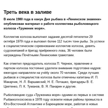
Треть века в заливе
В июле 1980 года в канун Дня рыбака в «Ленинском знамени»
опубликован материал о работе коллектива рыболовецкого
колхоза «Труженик моря».
Коллектив колхоза выполнил задание десятой пятилетки 29
октября 1979 года и выловил более 112 тысяч тонн рыбы. За успехи
в социалистическом соревновании коллектив колхоза, девять
судоэкипажей и бригад прибрежного лова, 36 человек были
награждены Почётными Ленинскими грамотами.
Как отметил председатель колхоза П. Чернюк, правление и
партком колхоза постоянно уделяли внимание подготовке кадров:
ежегодно направляли на учёбу около 70 человек. Среди лучших
рыбаков и специалистов колхоза были отмечены капитаны И. П.
Макарчик, Н. Л. Варшавский, Н. Е. Поташко, бригадиры В. Е.
Цветенко, П. К. Туманов, В. Я. Панарин и другие.
Рыболовецкие суда «Труженика моря» одними из первых в системе
Рыбакколхозсоюза в 1978 году освоили новые районы промысла в
Юго-Восточной Атлантике и Баренцевом море, работая в новых