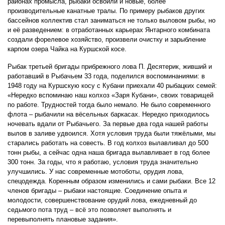
районах промысла, рыбаки освоили и новые, более
производительные канатные тралы. По примеру рыбаков других
бассейнов коллектив стал заниматься не только выловом рыбы, но
и её разведением: в отработанных карьерах Янтарного комбината
создали форелевое хозяйство, произвели очистку и зарыбление
карпом озера Чайка на Куршской косе.
Рыбак третьей бригады прибрежного лова П. Десятерик, живший и
работавший в Рыбачьем 33 года, поделился воспоминаниями: в
1948 году на Куршскую косу с Кубани приехали 40 рыбацких семей:
«Нередко вспоминаю наш колхоз «Заря Кубани», своих товарищей
по работе. Трудностей тогда было немало. Не было современного
флота – рыбачили на вёсельных баркасах. Нередко приходилось
ночевать вдали от Рыбачьего. За первые два года нашей работы
вылов в заливе удвоился. Хотя условия труда были тяжёлыми, мы
старались работать на совесть. В год колхоз вылавливал до 500
тонн рыбы, а сейчас одна наша бригада вылавливает в год более
300 тонн. За годы, что я работаю, условия труда значительно
улучшились. У нас современные мотоботы, орудия лова,
спецодежда. Коренным образом изменились и сами рыбаки. Все 12
членов бригады – рыбаки настоящие. Соединение опыта и
молодости, совершенствование орудий лова, ежедневный до
седьмого пота труд – всё это позволяет выполнять и
перевыполнять плановые задания».